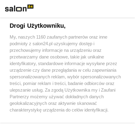
Technologie
Drogi Użytkowniku,
Sport
My, naszych 1160 zaufanych partnerów oraz inne
podmioty z salon24.pl uzyskujemy dostęp i
Społeczeństwo
przechowujemy informacje na urządzeniu oraz
przetwarzamy dane osobowe, takie jak unikalne
Kultura
identyfikatory, standardowe informacje wysyłane przez
urządzenie czy dane przeglądania w celu zapewniania
spersonalizowanych reklam, wybór spersonalizowanych
treści, pomiar reklam i treści, badanie odbiorców oraz
ulepszanie usług. Za zgodą Użytkownika my i Zaufani
X
Facebook
Instagram
Youtube
Partnerzy możemy używać dokładnych danych
geolokalizacyjnych oraz aktywnie skanować
charakterystykę urządzenia do celów identyfikacji.
Web Content Media sp. z o. o. © 2022
Ponieważ cenimy Twoją prywatność, prosimy o zgodę na
korzystanie z tych technologii poprzez kliknięcie
„Akceptuję”. Zgoda jest dobrowolna i zawsze możesz ją
Pomoc
O nas
Praca
Reklama
Kontakt