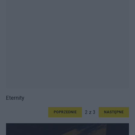
Eternity
2 z 3
POPRZEDNIE
NASTĘPNE