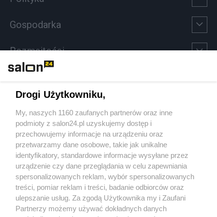
Gospodarka
Rozmaitości
Technologie
Drogi Użytkowniku,
Sport
My, naszych 1160 zaufanych partnerów oraz inne
podmioty z salon24.pl uzyskujemy dostęp i
Społeczeństwo
przechowujemy informacje na urządzeniu oraz
przetwarzamy dane osobowe, takie jak unikalne
Kultura
identyfikatory, standardowe informacje wysyłane przez
urządzenie czy dane przeglądania w celu zapewniania
spersonalizowanych reklam, wybór spersonalizowanych
treści, pomiar reklam i treści, badanie odbiorców oraz
ulepszanie usług. Za zgodą Użytkownika my i Zaufani
X
Facebook
Instagram
Youtube
Partnerzy możemy używać dokładnych danych