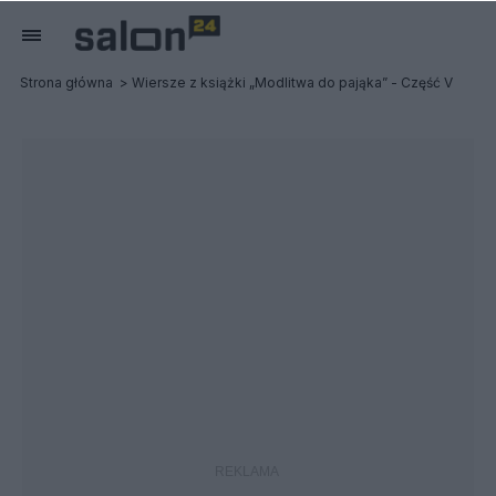
Strona główna
Wiersze z książki „Modlitwa do pająka” - Część V