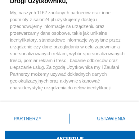
Drogi Użytkowniku,
Sport
My, naszych 1162 zaufanych partnerów oraz inne
podmioty z salon24.pl uzyskujemy dostęp i
Społeczeństwo
przechowujemy informacje na urządzeniu oraz
przetwarzamy dane osobowe, takie jak unikalne
Kultura
identyfikatory, standardowe informacje wysyłane przez
urządzenie czy dane przeglądania w celu zapewniania
spersonalizowanych reklam, wybór spersonalizowanych
treści, pomiar reklam i treści, badanie odbiorców oraz
ulepszanie usług. Za zgodą Użytkownika my i Zaufani
X
Facebook
Instagram
Youtube
Partnerzy możemy używać dokładnych danych
geolokalizacyjnych oraz aktywnie skanować
charakterystykę urządzenia do celów identyfikacji.
Web Content Media sp. z o. o. © 2022
Ponieważ cenimy Twoją prywatność, prosimy o zgodę na
korzystanie z tych technologii poprzez kliknięcie
„Akceptuję”. Zgoda jest dobrowolna i zawsze możesz ją
Pomoc
O nas
Praca
Reklama
Kontakt
zmienić/wycofać klikając przycisk ustawień prywatności
PARTNERZY
USTAWIENIA
znajdujący się w lewym dolnym rogu strony
. Niektóre
rodzaje przetwarzania danych nie wymagają zgody
użytkownika, ale masz prawo sprzeciwić się takiemu
AKCEPTUJĘ