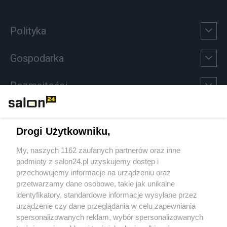
Polityka
Gospodarka
Rozmaitości
Technologie
Drogi Użytkowniku,
Sport
My, naszych 1162 zaufanych partnerów oraz inne
podmioty z salon24.pl uzyskujemy dostęp i
Społeczeństwo
przechowujemy informacje na urządzeniu oraz
przetwarzamy dane osobowe, takie jak unikalne
Kultura
identyfikatory, standardowe informacje wysyłane przez
urządzenie czy dane przeglądania w celu zapewniania
spersonalizowanych reklam, wybór spersonalizowanych