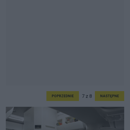
7 z 8
POPRZEDNIE
NASTĘPNE