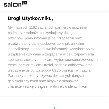
Technologie
Drogi Użytkowniku,
Sport
My, naszych 1162 zaufanych partnerów oraz inne
podmioty z salon24.pl uzyskujemy dostęp i
Społeczeństwo
przechowujemy informacje na urządzeniu oraz
przetwarzamy dane osobowe, takie jak unikalne
Kultura
identyfikatory, standardowe informacje wysyłane przez
urządzenie czy dane przeglądania w celu zapewniania
spersonalizowanych reklam, wybór spersonalizowanych
treści, pomiar reklam i treści, badanie odbiorców oraz
ulepszanie usług. Za zgodą Użytkownika my i Zaufani
X
Facebook
Instagram
Youtube
Partnerzy możemy używać dokładnych danych
geolokalizacyjnych oraz aktywnie skanować
charakterystykę urządzenia do celów identyfikacji.
Web Content Media sp. z o. o. © 2022
Ponieważ cenimy Twoją prywatność, prosimy o zgodę na
korzystanie z tych technologii poprzez kliknięcie
„Akceptuję”. Zgoda jest dobrowolna i zawsze możesz ją
Pomoc
O nas
Praca
Reklama
Kontakt
zmienić/wycofać klikając przycisk ustawień prywatności