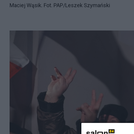
Maciej Wąsik. Fot. PAP/Leszek Szymański