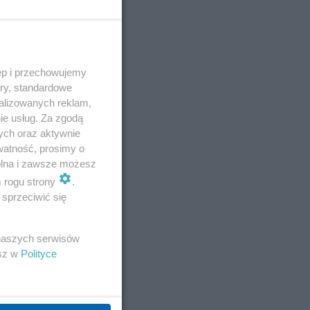
ęp i przechowujemy
ory, standardowe
alizowanych reklam,
ie usług. Za zgodą
ych oraz aktywnie
watność, prosimy o
wolna i zawsze możesz
m rogu strony
.
sprzeciwić się
E
 naszych serwisów
esz w
Polityce