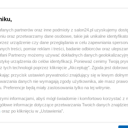
niku,
fanych partnerów oraz inne podmioty z salon24.pl uzyskujemy dost
niu oraz przetwarzamy dane osobowe, takie jak unikalne identyfikat
przez urządzenie czy dane przeglądania w celu zapewniania sperson
ych treści, pomiar reklam i treści, badanie odbiorców oraz ulepszan
fani Partnerzy możemy używać dokładnych danych geolokalizacyjn
tykę urządzenia do celów identyfikacji. Ponieważ cenimy Twoją pry
z tych technologii poprzez kliknięcie „Akceptuję”. Zgoda jest dobro
ikając przycisk ustawień prywatności znajdujący się w lewym dolny
etwarzania danych nie wymagają zgody użytkownika, ale masz prawo 
. Preferencje będą miały zastosowania tylko na tej witrynie.
2 z 9
POPRZEDNIE
NASTĘPN
szymi informacjami, abyś mógł świadomie i komfortowo korzystać z
gółowe informacje dotyczące przetwarzania Twoich danych znajdzi
s
oraz po kliknięciu w „Ustawienia”.