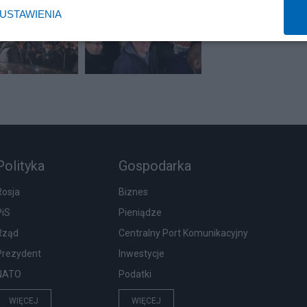
USTAWIENIA
Polityka
Gospodarka
Rosja
Biznes
PiS
Pieniądze
Rząd
Centralny Port Komunikacyjny
Prezydent
Inwestycje
NATO
Podatki
WIĘCEJ
WIĘCEJ