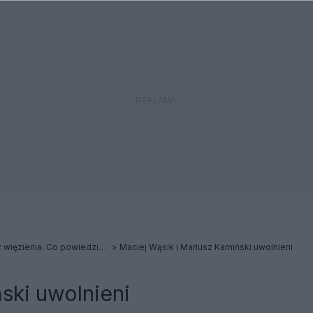
Kamiński i Wąsik wyszli z więzienia. Co powiedzieli?
Maciej Wąsik i Mariusz Kamiński uwolnieni
ski uwolnieni