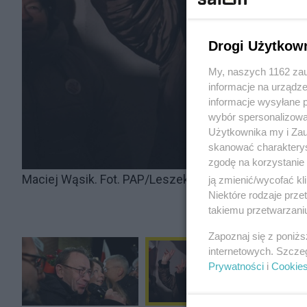
Drogi Użytkow
My, naszych 1162 zau
informacje na urządze
informacje wysyłane 
wybór spersonalizowan
Użytkownika my i Zau
skanować charakterys
zgodę na korzystanie 
Maciej Wąsik. Fot. PAP/Leszek Szymański
ją zmienić/wycofać kl
Niektóre rodzaje prz
takiemu przetwarzaniu
Zapoznaj się z poniż
internetowych. Szcze
Prywatności
i
Cookie