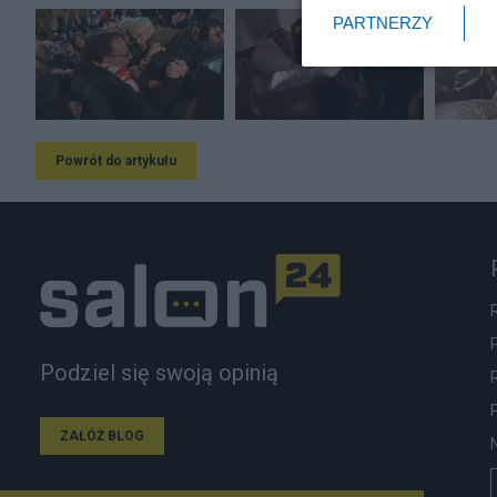
PARTNERZY
Powrót do artykułu
Podziel się swoją opinią
ZAŁÓŻ BLOG