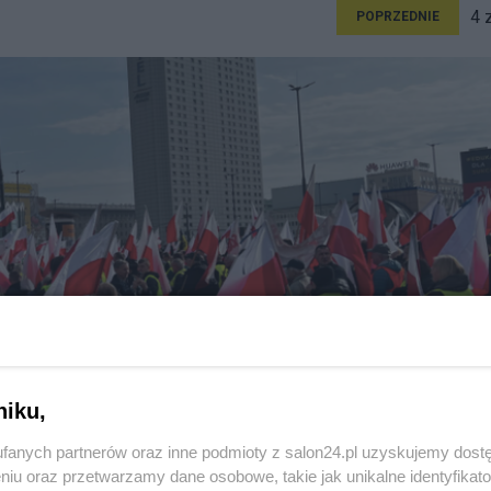
4 
POPRZEDNIE
niku,
fanych partnerów oraz inne podmioty z salon24.pl uzyskujemy dost
niu oraz przetwarzamy dane osobowe, takie jak unikalne identyfikat