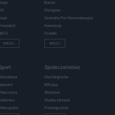
Rosja
Biznes
PiS
Pieniądze
Rząd
Centralny Port Komunikacyjny
Prezydent
Inwestycje
NATO
Podatki
WIĘCEJ
WIĘCEJ
Sport
Społeczeństwo
Ekstraklasa
Głos Regionów
Alpinizm
800 plus
Piłka nożna
Śledztwa
Kolarstwo
Służba zdrowia
Piłka ręczna
Przestępczość