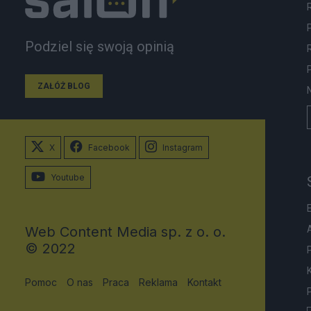
Podziel się swoją opinią
ZAŁÓŻ BLOG
X
Facebook
Instagram
Youtube
Web Content Media sp. z o. o.
© 2022
Pomoc
O nas
Praca
Reklama
Kontakt