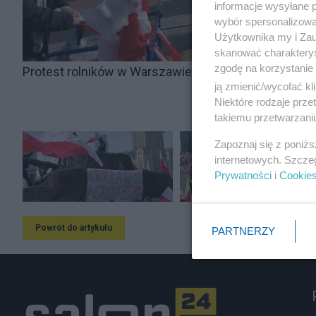
informacje wysyłane 
wybór spersonalizowan
Użytkownika my i Zau
skanować charakterys
zgodę na korzystanie 
Protest rolników w Warszawie. Fot. Salon24.pl
ją zmienić/wycofać kl
Niektóre rodzaje prz
takiemu przetwarzaniu
Zapoznaj się z poniż
internetowych. Szcze
Prywatności
i
Cookie
Powrót do artykułu
PARTNERZY