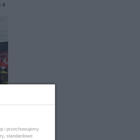
z 4
ęp i przechowujemy
ory, standardowe