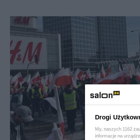
Drogi Użytkow
My, naszych 1162 zau
informacje na urządze