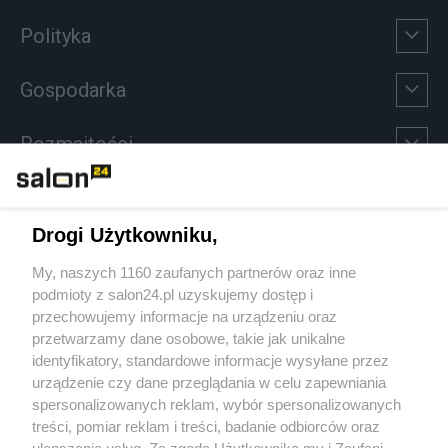
Polityka
Gospodarka
Rozmaitości
Technologie
Drogi Użytkowniku,
Sport
My, naszych 1160 zaufanych partnerów oraz inne
podmioty z salon24.pl uzyskujemy dostęp i
Społeczeństwo
przechowujemy informacje na urządzeniu oraz
przetwarzamy dane osobowe, takie jak unikalne
Kultura
identyfikatory, standardowe informacje wysyłane przez
urządzenie czy dane przeglądania w celu zapewniania
spersonalizowanych reklam, wybór spersonalizowanych
treści, pomiar reklam i treści, badanie odbiorców oraz
ulepszanie usług. Za zgodą Użytkownika my i Zaufani