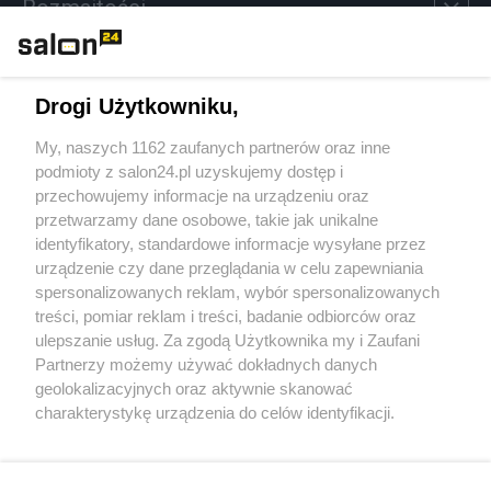
Rozmaitości
Technologie
Drogi Użytkowniku,
Sport
My, naszych 1162 zaufanych partnerów oraz inne
podmioty z salon24.pl uzyskujemy dostęp i
Społeczeństwo
przechowujemy informacje na urządzeniu oraz
przetwarzamy dane osobowe, takie jak unikalne
Kultura
identyfikatory, standardowe informacje wysyłane przez
urządzenie czy dane przeglądania w celu zapewniania
spersonalizowanych reklam, wybór spersonalizowanych
treści, pomiar reklam i treści, badanie odbiorców oraz
ulepszanie usług. Za zgodą Użytkownika my i Zaufani
X
Facebook
Instagram
Youtube
Partnerzy możemy używać dokładnych danych
geolokalizacyjnych oraz aktywnie skanować
charakterystykę urządzenia do celów identyfikacji.
Web Content Media sp. z o. o. © 2022
Ponieważ cenimy Twoją prywatność, prosimy o zgodę na
korzystanie z tych technologii poprzez kliknięcie
„Akceptuję”. Zgoda jest dobrowolna i zawsze możesz ją
Pomoc
O nas
Praca
Reklama
Kontakt