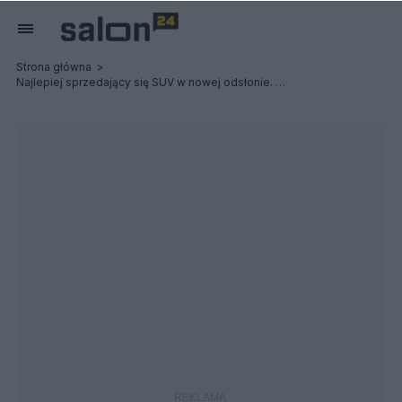
Strona główna
Najlepiej sprzedający się SUV w nowej odsłonie. Ford Kuga przeszedł głęboki lifting