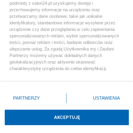
podmioty z salon24.pl uzyskujemy dostęp i
Społeczeństwo
przechowujemy informacje na urządzeniu oraz
przetwarzamy dane osobowe, takie jak unikalne
Kultura
identyfikatory, standardowe informacje wysyłane przez
urządzenie czy dane przeglądania w celu zapewniania
spersonalizowanych reklam, wybór spersonalizowanych
treści, pomiar reklam i treści, badanie odbiorców oraz
ulepszanie usług. Za zgodą Użytkownika my i Zaufani
X
Facebook
Instagram
Youtube
Partnerzy możemy używać dokładnych danych
geolokalizacyjnych oraz aktywnie skanować
charakterystykę urządzenia do celów identyfikacji.
Web Content Media sp. z o. o. © 2022
Ponieważ cenimy Twoją prywatność, prosimy o zgodę na
korzystanie z tych technologii poprzez kliknięcie
„Akceptuję”. Zgoda jest dobrowolna i zawsze możesz ją
Pomoc
O nas
Praca
Reklama
Kontakt
zmienić/wycofać klikając przycisk ustawień prywatności
PARTNERZY
USTAWIENIA
znajdujący się w lewym dolnym rogu strony
. Niektóre
rodzaje przetwarzania danych nie wymagają zgody
użytkownika, ale masz prawo sprzeciwić się takiemu
AKCEPTUJĘ
przetwarzaniu. Preferencje będą miały zastosowania tylko
Technologię dostarcza:
W3media.pl
na tej witrynie.