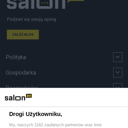
Podziel się swoją opinią
ZAŁÓŻ BLOG
Polityka
Gospodarka
Rozmaitości
Technologie
Drogi Użytkowniku,
Sport
My, naszych 1162 zaufanych partnerów oraz inne