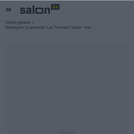
Strona główna
Eklektyzm, ty wariacie!: Las Trumien / Sznur - Relacja