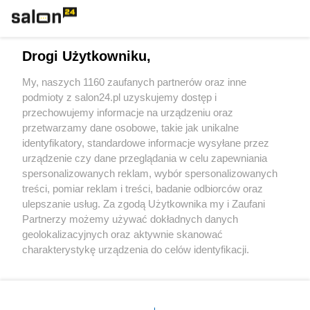
Technologie
Drogi Użytkowniku,
Sport
My, naszych 1160 zaufanych partnerów oraz inne
podmioty z salon24.pl uzyskujemy dostęp i
Społeczeństwo
przechowujemy informacje na urządzeniu oraz
przetwarzamy dane osobowe, takie jak unikalne
Kultura
identyfikatory, standardowe informacje wysyłane przez
urządzenie czy dane przeglądania w celu zapewniania
spersonalizowanych reklam, wybór spersonalizowanych
treści, pomiar reklam i treści, badanie odbiorców oraz
ulepszanie usług. Za zgodą Użytkownika my i Zaufani
X
Facebook
Instagram
Youtube
Partnerzy możemy używać dokładnych danych
geolokalizacyjnych oraz aktywnie skanować
charakterystykę urządzenia do celów identyfikacji.
Web Content Media sp. z o. o. © 2022
Ponieważ cenimy Twoją prywatność, prosimy o zgodę na
korzystanie z tych technologii poprzez kliknięcie
„Akceptuję”. Zgoda jest dobrowolna i zawsze możesz ją
Pomoc
O nas
Praca
Reklama
Kontakt
zmienić/wycofać klikając przycisk ustawień prywatności