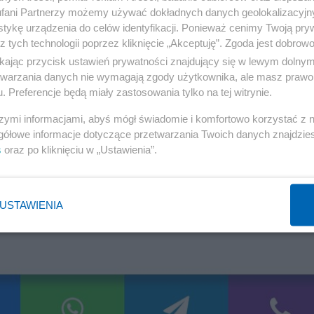
fani Partnerzy możemy używać dokładnych danych geolokalizacyjn
tykę urządzenia do celów identyfikacji. Ponieważ cenimy Twoją pry
z tych technologii poprzez kliknięcie „Akceptuję”. Zgoda jest dobro
ikając przycisk ustawień prywatności znajdujący się w lewym dolny
etwarzania danych nie wymagają zgody użytkownika, ale masz prawo 
. Preferencje będą miały zastosowania tylko na tej witrynie.
szymi informacjami, abyś mógł świadomie i komfortowo korzystać z
gółowe informacje dotyczące przetwarzania Twoich danych znajdzi
s
oraz po kliknięciu w „Ustawienia”.
USTAWIENIA