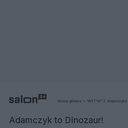
Strona główna
"WSTYD" Z. Adamczyka -
Adamczyk to Dinozaur!