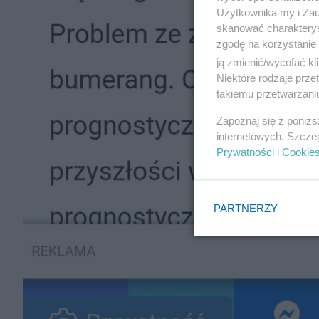
Użytkownika my i Zau
skanować charakterys
zgodę na korzystanie 
ją zmienić/wycofać kl
Niektóre rodzaje prz
takiemu przetwarzaniu
Zapoznaj się z poniż
internetowych. Szcze
Prywatności
i
Cookie
PARTNERZY