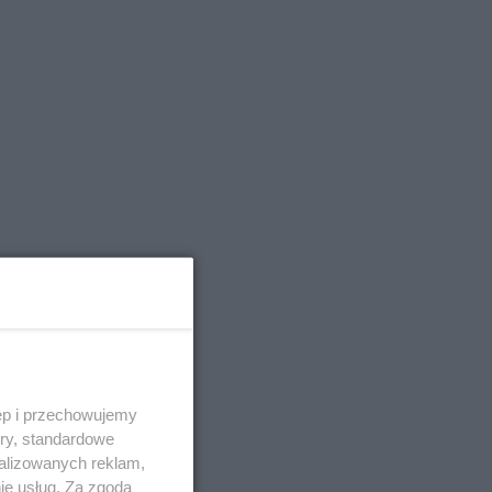
ęp i przechowujemy
ory, standardowe
alizowanych reklam,
ie usług. Za zgodą