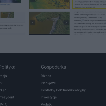
Polityka
Gospodarka
Rosja
Biznes
PiS
Pieniądze
Rząd
Centralny Port Komunikacyjny
Prezydent
Inwestycje
NATO
Podatki