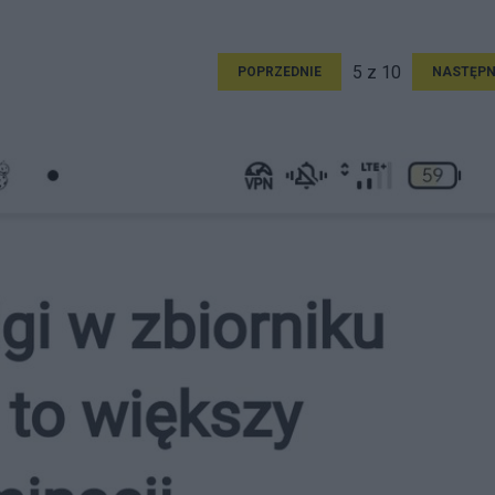
5 z 10
POPRZEDNIE
NASTĘPN