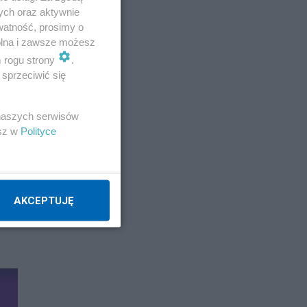
ych oraz aktywnie
watność, prosimy o
wolna i zawsze możesz
m rogu strony
.
sprzeciwić się
 naszych serwisów
esz w
Polityce
AKCEPTUJĘ