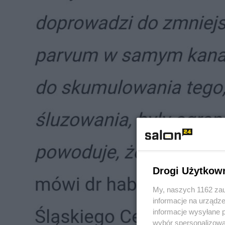
Drogi Użytkow
My, naszych 1162 zau
informacje na urządze
informacje wysyłane 
wybór spersonalizowan