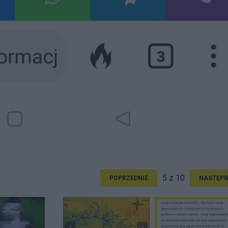
5 z 10
POPRZEDNIE
NASTĘPN