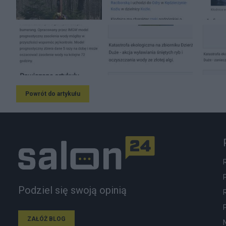
Powrót do artykułu
Podziel się swoją opinią
ZAŁÓŻ BLOG