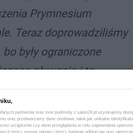
niku,
fanych partnerów oraz inne podmioty z salon24.pl uzyskujemy dost
niu oraz przetwarzamy dane osobowe, takie jak unikalne identyfikat
przez urządzenie czy dane przeglądania w celu zapewniania sperson
ych treści, pomiar reklam i treści, badanie odbiorców oraz ulepszan