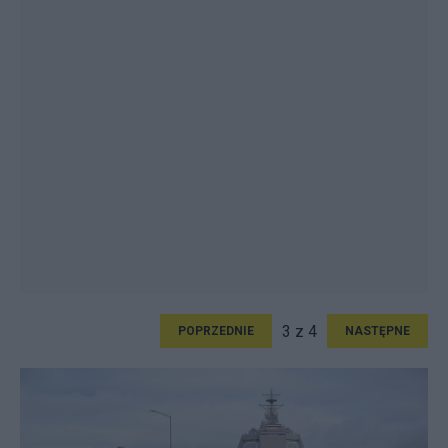
3 z 4
POPRZEDNIE
NASTĘPNE