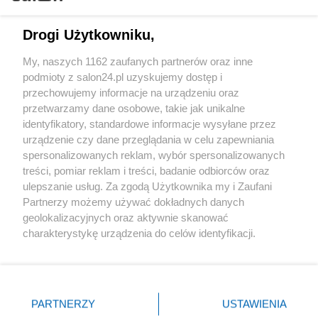
Technologie
Drogi Użytkowniku,
Sport
My, naszych 1162 zaufanych partnerów oraz inne
podmioty z salon24.pl uzyskujemy dostęp i
Społeczeństwo
przechowujemy informacje na urządzeniu oraz
przetwarzamy dane osobowe, takie jak unikalne
Kultura
identyfikatory, standardowe informacje wysyłane przez
urządzenie czy dane przeglądania w celu zapewniania
spersonalizowanych reklam, wybór spersonalizowanych
treści, pomiar reklam i treści, badanie odbiorców oraz
ulepszanie usług. Za zgodą Użytkownika my i Zaufani
X
Facebook
Instagram
Youtube
Partnerzy możemy używać dokładnych danych
geolokalizacyjnych oraz aktywnie skanować
charakterystykę urządzenia do celów identyfikacji.
Web Content Media sp. z o. o. © 2022
Ponieważ cenimy Twoją prywatność, prosimy o zgodę na
korzystanie z tych technologii poprzez kliknięcie
„Akceptuję”. Zgoda jest dobrowolna i zawsze możesz ją
Pomoc
O nas
Praca
Reklama
Kontakt
zmienić/wycofać klikając przycisk ustawień prywatności
PARTNERZY
USTAWIENIA
znajdujący się w lewym dolnym rogu strony
. Niektóre