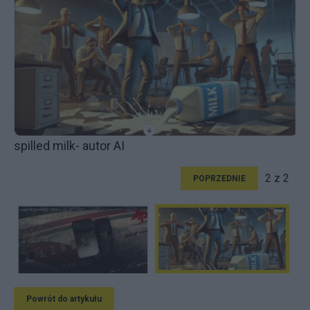
spilled milk- autor AI
2 z 2
POPRZEDNIE
Powrót do artykułu