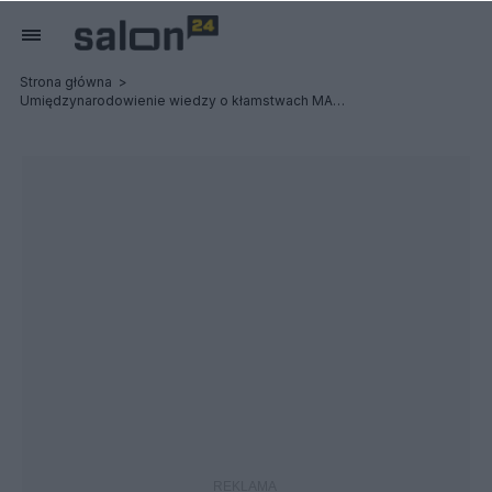
Strona główna
Umiędzynarodowienie wiedzy o kłamstwach MAK , także na Kanadę i UofT.