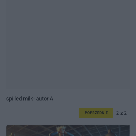
spilled milk- autor AI
2 z 2
POPRZEDNIE