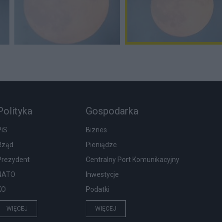
Polityka
Gospodarka
PiS
Biznes
Rząd
Pieniądze
Prezydent
Centralny Port Komunikacyjny
NATO
Inwestycje
KO
Podatki
WIĘCEJ
WIĘCEJ