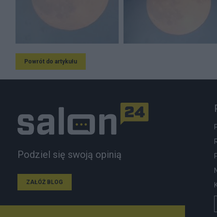
Powrót do artykułu
Podziel się swoją opinią
ZAŁÓŻ BLOG