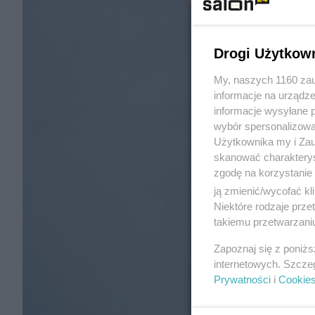
Drogi Użytkow
My, naszych 1160 zau
informacje na urządze
informacje wysyłane 
wybór spersonalizowan
Użytkownika my i Zau
skanować charakterys
zgodę na korzystanie 
ją zmienić/wycofać kl
Niektóre rodzaje prz
takiemu przetwarzaniu
Zapoznaj się z poniż
internetowych. Szcze
Prywatności
i
Cookie