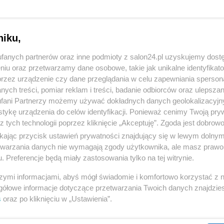
niku,
fanych partnerów oraz inne podmioty z salon24.pl uzyskujemy dost
niu oraz przetwarzamy dane osobowe, takie jak unikalne identyfikat
przez urządzenie czy dane przeglądania w celu zapewniania sperson
ych treści, pomiar reklam i treści, badanie odbiorców oraz ulepszan
fani Partnerzy możemy używać dokładnych danych geolokalizacyjn
tykę urządzenia do celów identyfikacji. Ponieważ cenimy Twoją pry
z tych technologii poprzez kliknięcie „Akceptuję”. Zgoda jest dobro
ikając przycisk ustawień prywatności znajdujący się w lewym dolny
etwarzania danych nie wymagają zgody użytkownika, ale masz prawo 
. Preferencje będą miały zastosowania tylko na tej witrynie.
szymi informacjami, abyś mógł świadomie i komfortowo korzystać z
gółowe informacje dotyczące przetwarzania Twoich danych znajdzi
s
oraz po kliknięciu w „Ustawienia”.