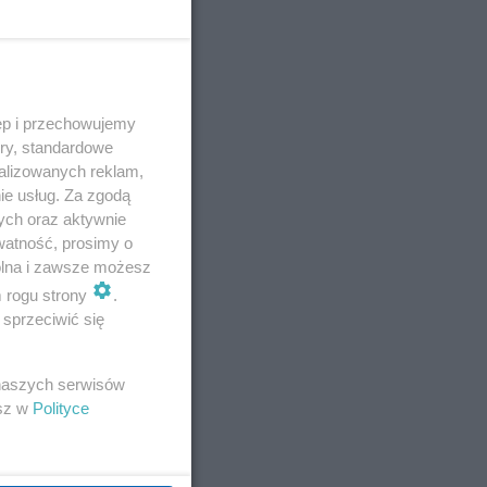
ęp i przechowujemy
ory, standardowe
alizowanych reklam,
ie usług. Za zgodą
ych oraz aktywnie
watność, prosimy o
wolna i zawsze możesz
m rogu strony
.
sprzeciwić się
 naszych serwisów
esz w
Polityce