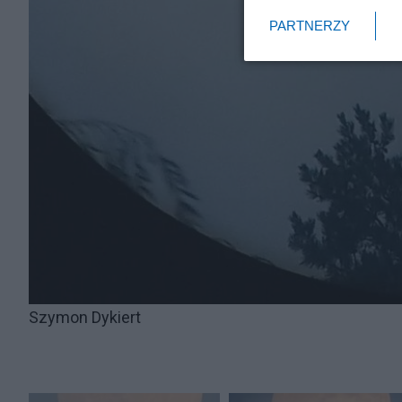
PARTNERZY
Szymon Dykiert