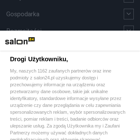
Gospodarka
Rozmaitości
Technologie
Drogi Użytkowniku,
Sport
My, naszych 1162 zaufanych partnerów oraz inne
podmioty z salon24.pl uzyskujemy dostęp i
Społeczeństwo
przechowujemy informacje na urządzeniu oraz
przetwarzamy dane osobowe, takie jak unikalne
Kultura
identyfikatory, standardowe informacje wysyłane przez
urządzenie czy dane przeglądania w celu zapewniania
spersonalizowanych reklam, wybór spersonalizowanych
treści, pomiar reklam i treści, badanie odbiorców oraz
ulepszanie usług. Za zgodą Użytkownika my i Zaufani
X
Facebook
Instagram
Youtube
Partnerzy możemy używać dokładnych danych
geolokalizacyjnych oraz aktywnie skanować