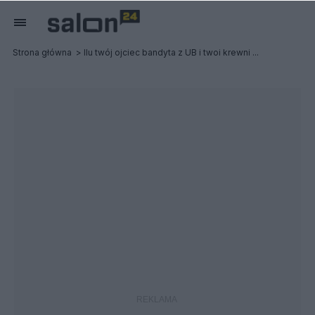
Strona główna
Ilu twój ojciec bandyta z UB i twoi krewni ...