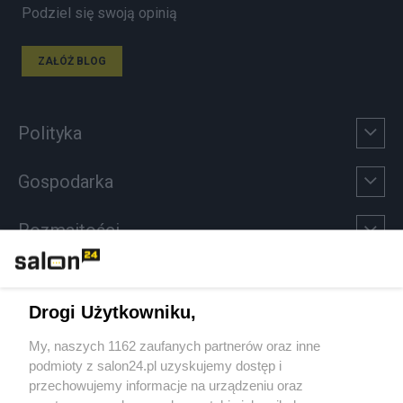
Podziel się swoją opinią
ZAŁÓŻ BLOG
Polityka
Gospodarka
Rozmaitości
Technologie
Drogi Użytkowniku,
Sport
My, naszych 1162 zaufanych partnerów oraz inne
podmioty z salon24.pl uzyskujemy dostęp i
Społeczeństwo
przechowujemy informacje na urządzeniu oraz