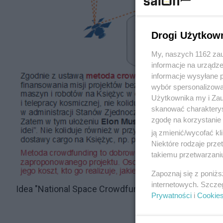
Drogi Użytkow
My, naszych 1162 zau
informacje na urządze
informacje wysyłane 
wybór spersonalizowan
Użytkownika my i Zau
skanować charakterys
zgodę na korzystanie 
ją zmienić/wycofać kl
Niektóre rodzaje prz
takiemu przetwarzaniu
Zapoznaj się z poniż
internetowych. Szcze
Idea "National Space Crowdfunding" u prezydenta D
Prywatności
i
Cookie