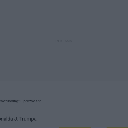
Idea "National Space Crowdfunding" u prezydenta Donalda J. Trumpa
onalda J. Trumpa