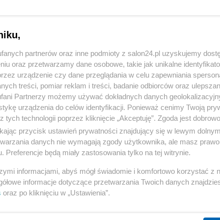
niku,
fanych partnerów oraz inne podmioty z salon24.pl uzyskujemy dost
niu oraz przetwarzamy dane osobowe, takie jak unikalne identyfikat
przez urządzenie czy dane przeglądania w celu zapewniania sperson
ych treści, pomiar reklam i treści, badanie odbiorców oraz ulepszan
fani Partnerzy możemy używać dokładnych danych geolokalizacyjn
tykę urządzenia do celów identyfikacji. Ponieważ cenimy Twoją pry
z tych technologii poprzez kliknięcie „Akceptuję”. Zgoda jest dobro
ikając przycisk ustawień prywatności znajdujący się w lewym dolny
etwarzania danych nie wymagają zgody użytkownika, ale masz prawo 
. Preferencje będą miały zastosowania tylko na tej witrynie.
szymi informacjami, abyś mógł świadomie i komfortowo korzystać z
gółowe informacje dotyczące przetwarzania Twoich danych znajdzi
onalda J. Trumpa
s
oraz po kliknięciu w „Ustawienia”.
3 z 4
POPRZEDNIE
NASTĘPN