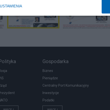
USTAWIENIA
Polityka
Gospodarka
Rosja
Biznes
PiS
Pieniądze
Rząd
Centralny Port Komunikacyjny
Prezydent
Inwestycje
NATO
Podatki
WIĘCEJ
WIĘCEJ