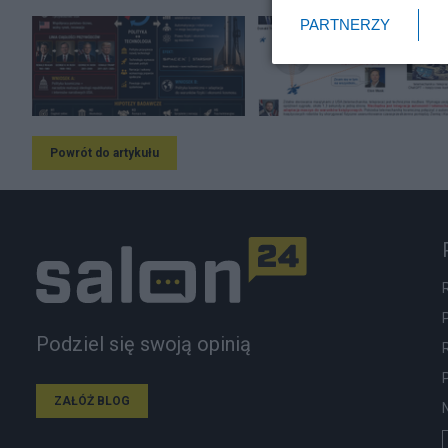
PARTNERZY
Powrót do artykułu
Podziel się swoją opinią
ZAŁÓŻ BLOG