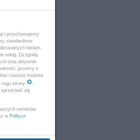
ęp i przechowujemy
ory, standardowe
alizowanych reklam,
ie usług. Za zgodą
ych oraz aktywnie
watność, prosimy o
wolna i zawsze możesz
m rogu strony
.
sprzeciwić się
 naszych serwisów
esz w
Polityce
E