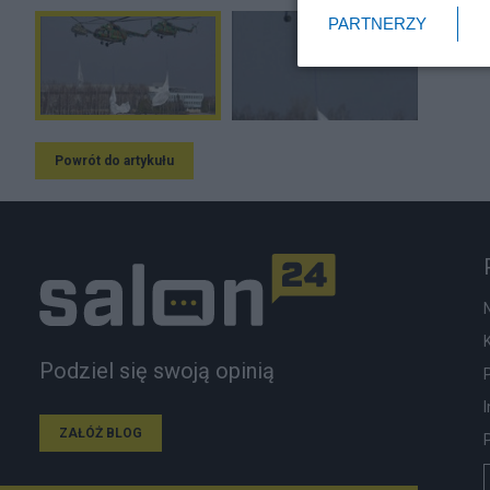
PARTNERZY
Powrót do artykułu
Podziel się swoją opinią
ZAŁÓŻ BLOG