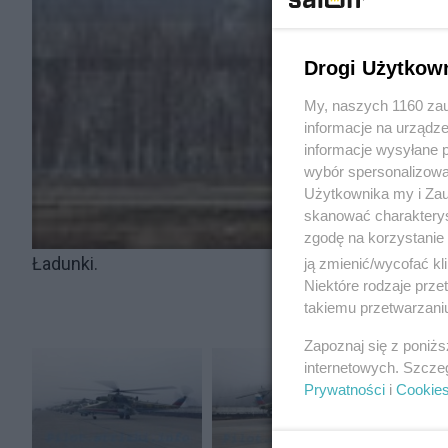
Drogi Użytkow
My, naszych 1160 zau
informacje na urządze
informacje wysyłane 
wybór spersonalizowan
Użytkownika my i Zau
skanować charakterys
zgodę na korzystanie 
Ładunki.
ją zmienić/wycofać kl
Niektóre rodzaje prz
takiemu przetwarzaniu
Zapoznaj się z poniż
internetowych. Szcze
Prywatności
i
Cookie