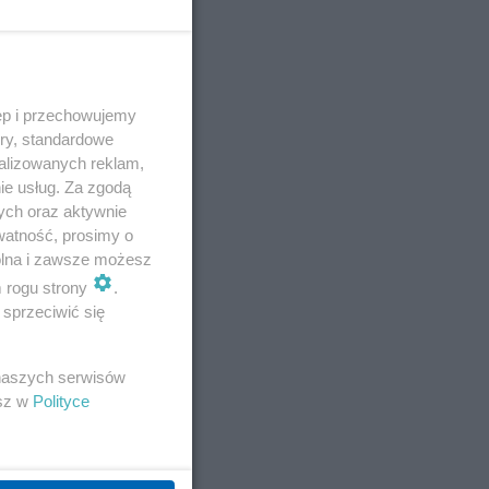
ęp i przechowujemy
ory, standardowe
alizowanych reklam,
ie usług. Za zgodą
ych oraz aktywnie
watność, prosimy o
wolna i zawsze możesz
m rogu strony
.
sprzeciwić się
E
 naszych serwisów
esz w
Polityce