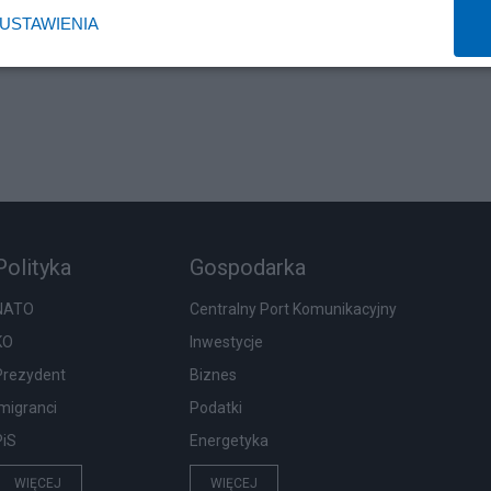
USTAWIENIA
Polityka
Gospodarka
NATO
Centralny Port Komunikacyjny
KO
Inwestycje
Prezydent
Biznes
Imigranci
Podatki
PiS
Energetyka
WIĘCEJ
WIĘCEJ