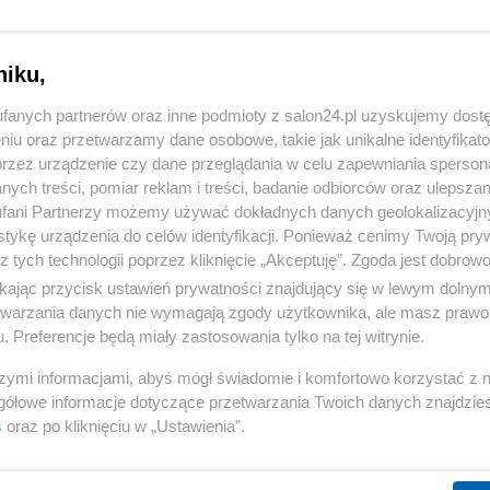
niku,
fanych partnerów oraz inne podmioty z salon24.pl uzyskujemy dost
niu oraz przetwarzamy dane osobowe, takie jak unikalne identyfikat
przez urządzenie czy dane przeglądania w celu zapewniania sperson
ych treści, pomiar reklam i treści, badanie odbiorców oraz ulepszan
fani Partnerzy możemy używać dokładnych danych geolokalizacyjn
tykę urządzenia do celów identyfikacji. Ponieważ cenimy Twoją pry
z tych technologii poprzez kliknięcie „Akceptuję”. Zgoda jest dobro
ikając przycisk ustawień prywatności znajdujący się w lewym dolny
etwarzania danych nie wymagają zgody użytkownika, ale masz prawo 
. Preferencje będą miały zastosowania tylko na tej witrynie.
6 z 7
POPRZEDNIE
NASTĘPN
szymi informacjami, abyś mógł świadomie i komfortowo korzystać z
gółowe informacje dotyczące przetwarzania Twoich danych znajdzi
s
oraz po kliknięciu w „Ustawienia”.