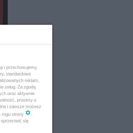
ęp i przechowujemy
ory, standardowe
alizowanych reklam,
ie usług. Za zgodą
ych oraz aktywnie
watność, prosimy o
wolna i zawsze możesz
m rogu strony
.
sprzeciwić się