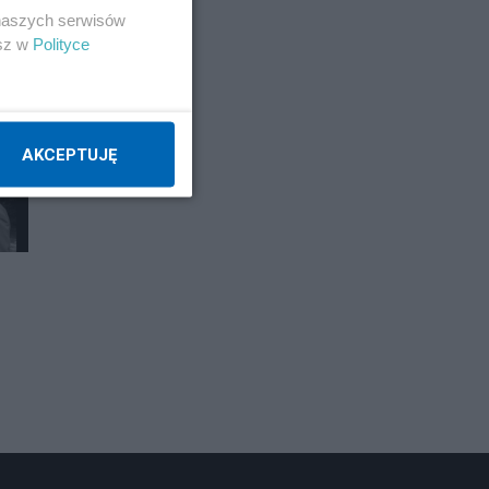
 naszych serwisów
esz w
Polityce
E
AKCEPTUJĘ