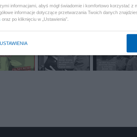
szymi informacjami, abyś mógł świadomie i komfortowo korzystać z
gółowe informacje dotyczące przetwarzania Twoich danych znajdzi
s
oraz po kliknięciu w „Ustawienia”.
1 z 7
NASTĘPN
USTAWIENIA