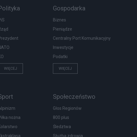
Polityka
Gospodarka
PiS
Biznes
Rząd
Pieniądze
Prezydent
Centralny Port Komunikacyjny
NATO
Inwestycje
KO
Podatki
WIĘCEJ
WIĘCEJ
Sport
Społeczeństwo
Alpinizm
Głos Regionów
Piłka nożna
800 plus
Kolarstwo
Śledztwa
Ekstraklasa
Służba zdrowia