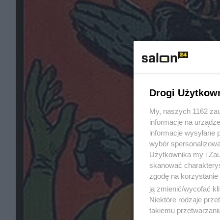
Drogi Użytkow
My, naszych 1162 zau
informacje na urządze
informacje wysyłane 
wybór spersonalizowan
Użytkownika my i Zau
skanować charakterys
zgodę na korzystanie 
ją zmienić/wycofać kl
Niektóre rodzaje prz
takiemu przetwarzaniu