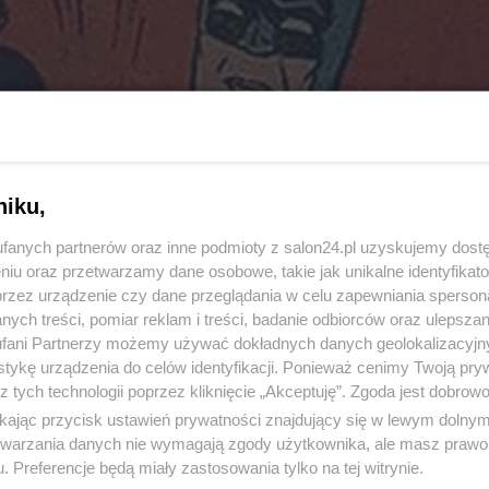
niku,
fanych partnerów oraz inne podmioty z salon24.pl uzyskujemy dost
niu oraz przetwarzamy dane osobowe, takie jak unikalne identyfikat
przez urządzenie czy dane przeglądania w celu zapewniania sperson
ych treści, pomiar reklam i treści, badanie odbiorców oraz ulepszan
fani Partnerzy możemy używać dokładnych danych geolokalizacyjn
tykę urządzenia do celów identyfikacji. Ponieważ cenimy Twoją pry
z tych technologii poprzez kliknięcie „Akceptuję”. Zgoda jest dobro
ikając przycisk ustawień prywatności znajdujący się w lewym dolny
etwarzania danych nie wymagają zgody użytkownika, ale masz prawo 
. Preferencje będą miały zastosowania tylko na tej witrynie.