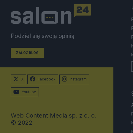
Podziel się swoją opinią
ZAŁÓŻ BLOG
X
Facebook
Instagram
Youtube
Web Content Media sp. z o. o.
© 2022