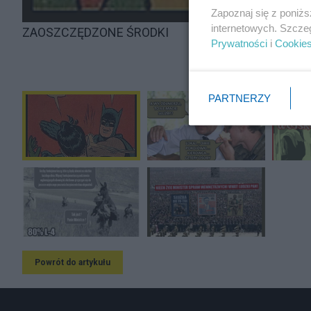
Zapoznaj się z poniż
internetowych. Szcze
ZAOSZCZĘDZONE ŚRODKI
Prywatności
i
Cookie
PARTNERZY
Powrót do artykułu