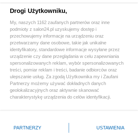
Drogi Użytkowniku,
Sport
My, naszych 1162 zaufanych partnerów oraz inne
podmioty z salon24.pl uzyskujemy dostęp i
Społeczeństwo
przechowujemy informacje na urządzeniu oraz
przetwarzamy dane osobowe, takie jak unikalne
Kultura
identyfikatory, standardowe informacje wysyłane przez
urządzenie czy dane przeglądania w celu zapewniania
spersonalizowanych reklam, wybór spersonalizowanych
treści, pomiar reklam i treści, badanie odbiorców oraz
ulepszanie usług. Za zgodą Użytkownika my i Zaufani
X
Facebook
Instagram
Youtube
Partnerzy możemy używać dokładnych danych
geolokalizacyjnych oraz aktywnie skanować
charakterystykę urządzenia do celów identyfikacji.
Web Content Media sp. z o. o. © 2022
Ponieważ cenimy Twoją prywatność, prosimy o zgodę na
korzystanie z tych technologii poprzez kliknięcie
„Akceptuję”. Zgoda jest dobrowolna i zawsze możesz ją
Pomoc
O nas
Praca
Reklama
Kontakt
zmienić/wycofać klikając przycisk ustawień prywatności
PARTNERZY
USTAWIENIA
znajdujący się w lewym dolnym rogu strony
. Niektóre