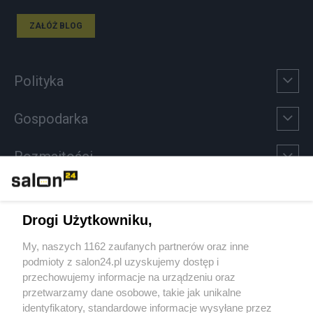
ZAŁÓŻ BLOG
Polityka
Gospodarka
Rozmaitości
Technologie
Drogi Użytkowniku,
Sport
My, naszych 1162 zaufanych partnerów oraz inne
podmioty z salon24.pl uzyskujemy dostęp i
Społeczeństwo
przechowujemy informacje na urządzeniu oraz
przetwarzamy dane osobowe, takie jak unikalne
Kultura
identyfikatory, standardowe informacje wysyłane przez