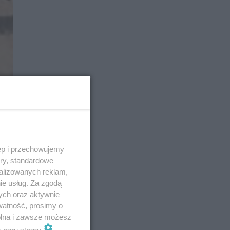
ęp i przechowujemy
ory, standardowe
alizowanych reklam,
ie usług. Za zgodą
ych oraz aktywnie
watność, prosimy o
wolna i zawsze możesz