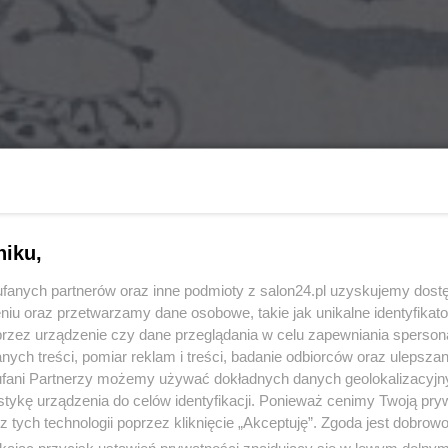
niku,
fanych partnerów oraz inne podmioty z salon24.pl uzyskujemy dost
niu oraz przetwarzamy dane osobowe, takie jak unikalne identyfikat
przez urządzenie czy dane przeglądania w celu zapewniania sperson
ych treści, pomiar reklam i treści, badanie odbiorców oraz ulepszan
fani Partnerzy możemy używać dokładnych danych geolokalizacyjn
tykę urządzenia do celów identyfikacji. Ponieważ cenimy Twoją pry
z tych technologii poprzez kliknięcie „Akceptuję”. Zgoda jest dobro