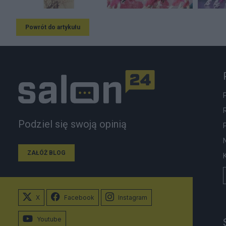
Powrót do artykułu
Podziel się swoją opinią
ZAŁÓŻ BLOG
X
Facebook
Instagram
Youtube