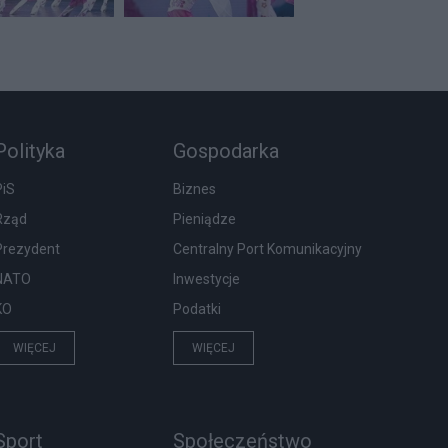
Polityka
Gospodarka
PiS
Biznes
Rząd
Pieniądze
Prezydent
Centralny Port Komunikacyjny
NATO
Inwestycje
KO
Podatki
WIĘCEJ
WIĘCEJ
Sport
Społeczeństwo