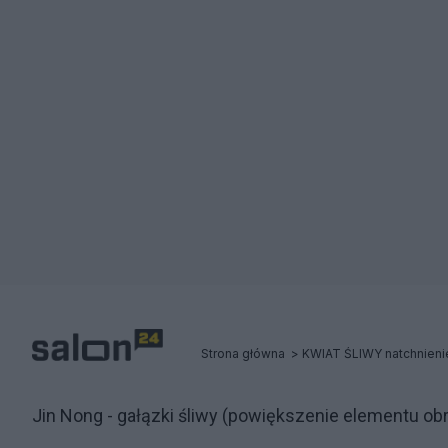
Strona główna
KWIAT ŚLIWY natchnienie
Jin Nong - gałązki śliwy (powiększenie elementu ob