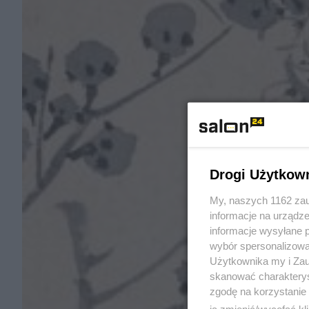
Drogi Użytkow
My, naszych 1162 zau
informacje na urządze
informacje wysyłane 
wybór spersonalizowan
Użytkownika my i Zau
skanować charakterys
zgodę na korzystanie 