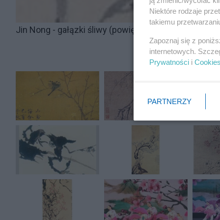
ją zmienić/wycofać kl
Niektóre rodzaje prz
takiemu przetwarzaniu
Jin Nong - gałązki śliwy (powiększenie elementu ob
Zapoznaj się z poniż
internetowych. Szcze
Prywatności
i
Cookie
PARTNERZY