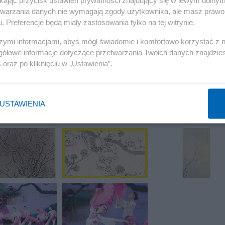
ikając przycisk ustawień prywatności znajdujący się w lewym dolny
etwarzania danych nie wymagają zgody użytkownika, ale masz prawo 
. Preferencje będą miały zastosowania tylko na tej witrynie.
razu)
szymi informacjami, abyś mógł świadomie i komfortowo korzystać z
gółowe informacje dotyczące przetwarzania Twoich danych znajdzi
9 z 14
POPRZEDNIE
NASTĘPN
s
oraz po kliknięciu w „Ustawienia”.
USTAWIENIA