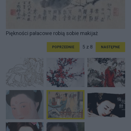
Piękności pałacowe robią sobie makijaż
5 z 8
POPRZEDNIE
NASTĘPNE