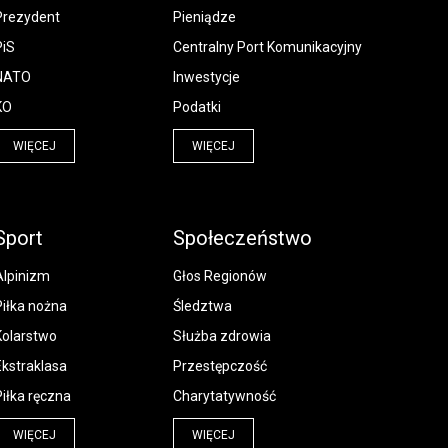
Prezydent
Pieniądze
PiS
Centralny Port Komunikacyjny
NATO
Inwestycje
KO
Podatki
WIĘCEJ
WIĘCEJ
Sport
Społeczeństwo
Alpinizm
Głos Regionów
Piłka nożna
Śledztwa
Kolarstwo
Służba zdrowia
Ekstraklasa
Przestępczość
Piłka ręczna
Charytatywność
WIĘCEJ
WIĘCEJ