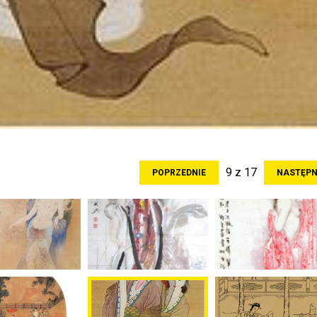
9 z 17
POPRZEDNIE
NASTĘPN