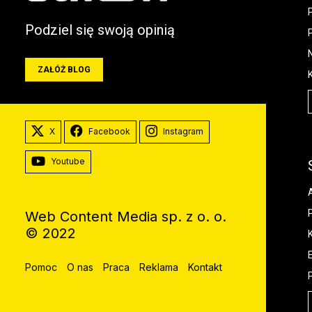
Podziel się swoją opinią
ZAŁÓŻ BLOG
X
Facebook
Instagram
Youtube
Web Content Media sp. z o. o.
© 2022
Pomoc
O nas
Praca
Reklama
Kontakt