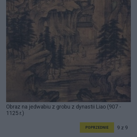
Obraz na jedwabiu z grobu z dynastii Liao (907 -
1125 r.)
9 z 9
POPRZEDNIE