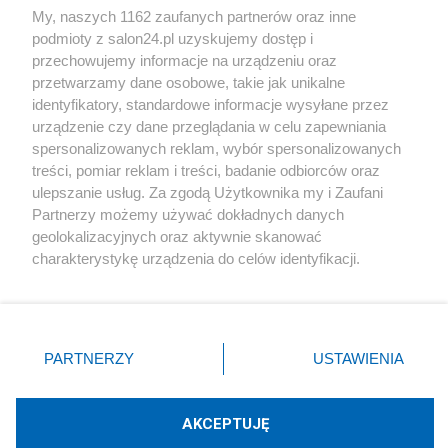
My, naszych 1162 zaufanych partnerów oraz inne
podmioty z salon24.pl uzyskujemy dostęp i
Społeczeństwo
przechowujemy informacje na urządzeniu oraz
przetwarzamy dane osobowe, takie jak unikalne
Kultura
identyfikatory, standardowe informacje wysyłane przez
urządzenie czy dane przeglądania w celu zapewniania
spersonalizowanych reklam, wybór spersonalizowanych
treści, pomiar reklam i treści, badanie odbiorców oraz
ulepszanie usług. Za zgodą Użytkownika my i Zaufani
X
Facebook
Instagram
Youtube
Partnerzy możemy używać dokładnych danych
geolokalizacyjnych oraz aktywnie skanować
charakterystykę urządzenia do celów identyfikacji.
Web Content Media sp. z o. o. © 2022
Ponieważ cenimy Twoją prywatność, prosimy o zgodę na
korzystanie z tych technologii poprzez kliknięcie
„Akceptuję”. Zgoda jest dobrowolna i zawsze możesz ją
Pomoc
O nas
Praca
Reklama
Kontakt
zmienić/wycofać klikając przycisk ustawień prywatności
PARTNERZY
USTAWIENIA
znajdujący się w lewym dolnym rogu strony
. Niektóre
rodzaje przetwarzania danych nie wymagają zgody
użytkownika, ale masz prawo sprzeciwić się takiemu
AKCEPTUJĘ
przetwarzaniu. Preferencje będą miały zastosowania tylko