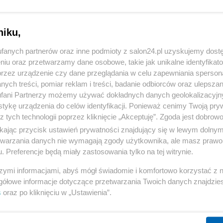
niku,
fanych partnerów oraz inne podmioty z salon24.pl uzyskujemy dost
niu oraz przetwarzamy dane osobowe, takie jak unikalne identyfikat
przez urządzenie czy dane przeglądania w celu zapewniania sperson
ych treści, pomiar reklam i treści, badanie odbiorców oraz ulepszan
fani Partnerzy możemy używać dokładnych danych geolokalizacyjn
tykę urządzenia do celów identyfikacji. Ponieważ cenimy Twoją pry
z tych technologii poprzez kliknięcie „Akceptuję”. Zgoda jest dobro
ikając przycisk ustawień prywatności znajdujący się w lewym dolny
etwarzania danych nie wymagają zgody użytkownika, ale masz prawo 
. Preferencje będą miały zastosowania tylko na tej witrynie.
szymi informacjami, abyś mógł świadomie i komfortowo korzystać z
gółowe informacje dotyczące przetwarzania Twoich danych znajdzi
s
oraz po kliknięciu w „Ustawienia”.
1 z 5
NASTĘPN