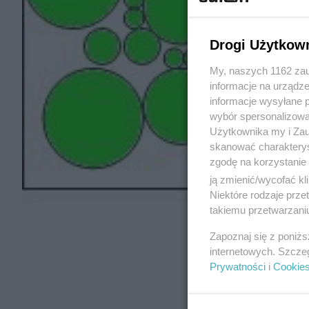
Drogi Użytkow
My, naszych 1162 zau
informacje na urządze
informacje wysyłane 
wybór spersonalizowan
Użytkownika my i Zau
skanować charakterys
zgodę na korzystanie 
ją zmienić/wycofać kl
Niektóre rodzaje prz
takiemu przetwarzaniu
Zapoznaj się z poniż
internetowych. Szcze
Prywatności
i
Cookie