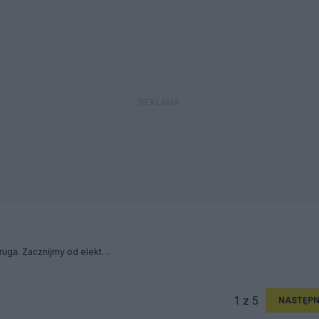
O istocie natury. Cześć druga. Zacznijmy od elektronu.
1 z 5
NASTĘPN