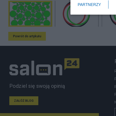
PARTNERZY
Powrót do artykułu
Podziel się swoją opinią
ZAŁÓŻ BLOG