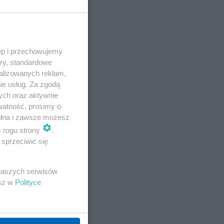
ęp i przechowujemy
ory, standardowe
alizowanych reklam,
ie usług. Za zgodą
ych oraz aktywnie
watność, prosimy o
wolna i zawsze możesz
m rogu strony
.
sprzeciwić się
 naszych serwisów
esz w
Polityce
E