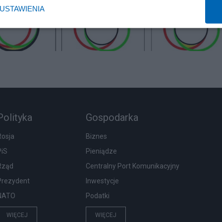
USTAWIENIA
Polityka
Gospodarka
Rosja
Biznes
PiS
Pieniądze
Rząd
Centralny Port Komunikacyjny
Prezydent
Inwestycje
NATO
Podatki
WIĘCEJ
WIĘCEJ