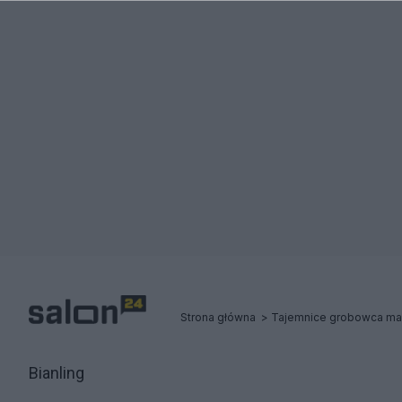
Strona główna
Tajemnice grobowca mark
Bianling