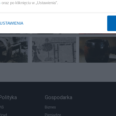
s
oraz po kliknięciu w „Ustawienia”.
USTAWIENIA
Polityka
Gospodarka
PiS
Biznes
Rząd
Pieniądze