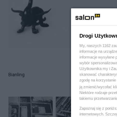
Drogi Użytkow
My, naszych 1162 zau
informacje na urządze
informacje wysyłane 
wybór spersonalizowan
Użytkownika my i Zau
Bianling
skanować charakterys
zgodę na korzystanie 
ją zmienić/wycofać kl
Niektóre rodzaje prz
takiemu przetwarzaniu
Zapoznaj się z poniż
internetowych. Szcze