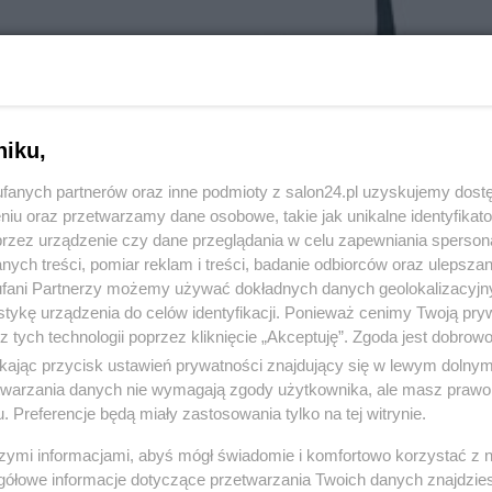
niku,
fanych partnerów oraz inne podmioty z salon24.pl uzyskujemy dost
niu oraz przetwarzamy dane osobowe, takie jak unikalne identyfikat
przez urządzenie czy dane przeglądania w celu zapewniania sperson
ych treści, pomiar reklam i treści, badanie odbiorców oraz ulepszan
fani Partnerzy możemy używać dokładnych danych geolokalizacyjn
tykę urządzenia do celów identyfikacji. Ponieważ cenimy Twoją pry
z tych technologii poprzez kliknięcie „Akceptuję”. Zgoda jest dobro
3 z 15
ikając przycisk ustawień prywatności znajdujący się w lewym dolny
POPRZEDNIE
NASTĘPN
etwarzania danych nie wymagają zgody użytkownika, ale masz prawo 
. Preferencje będą miały zastosowania tylko na tej witrynie.
szymi informacjami, abyś mógł świadomie i komfortowo korzystać z
gółowe informacje dotyczące przetwarzania Twoich danych znajdzi