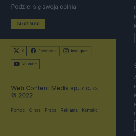
Podziel się swoją opinią
ZAŁÓŻ BLOG
X
Facebook
Instagram
Youtube
Web Content Media sp. z o. o.
© 2022
Pomoc
O nas
Praca
Reklama
Kontakt