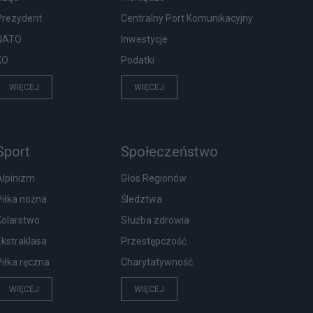
Prezydent
Centralny Port Komunikacyjny
NATO
Inwestycje
KO
Podatki
WIĘCEJ
WIĘCEJ
Sport
Społeczeństwo
Alpinizm
Głos Regionów
Piłka nożna
Śledztwa
Kolarstwo
Służba zdrowia
Ekstraklasa
Przestępczość
Piłka ręczna
Charytatywność
WIĘCEJ
WIĘCEJ