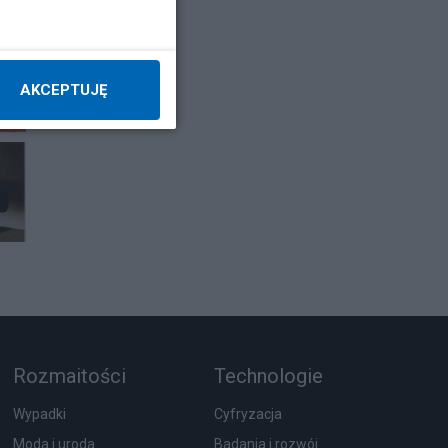
AKCEPTUJĘ
Rozmaitości
Technologie
Wypadki
Cyfryzacja
Moda i uroda
Badania i rozwój