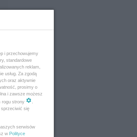
ęp i przechowujemy
ory, standardowe
alizowanych reklam,
ie usług. Za zgodą
ych oraz aktywnie
watność, prosimy o
wolna i zawsze możesz
m rogu strony
.
E
sprzeciwić się
 naszych serwisów
esz w
Polityce