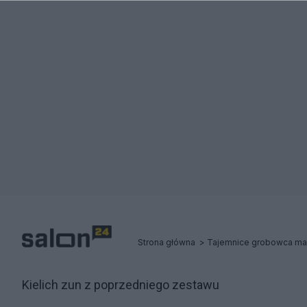
Strona główna
Tajemnice grobowca mark
Kielich zun z poprzedniego zestawu