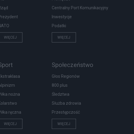
Rząd
Centralny Port Komunikacyjny
Prezydent
Inwestycje
NATO
Podatki
WIĘCEJ
WIĘCEJ
Sport
Społeczeństwo
Ekstraklasa
Głos Regionów
Alpinizm
800 plus
Piłka nożna
Śledztwa
Kolarstwo
Służba zdrowia
Piłka ręczna
Przestępczość
WIĘCEJ
WIĘCEJ