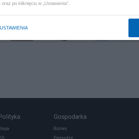
s
oraz po kliknięciu w „Ustawienia”.
USTAWIENIA
Polityka
Gospodarka
Rosja
Biznes
PiS
Pieniądze