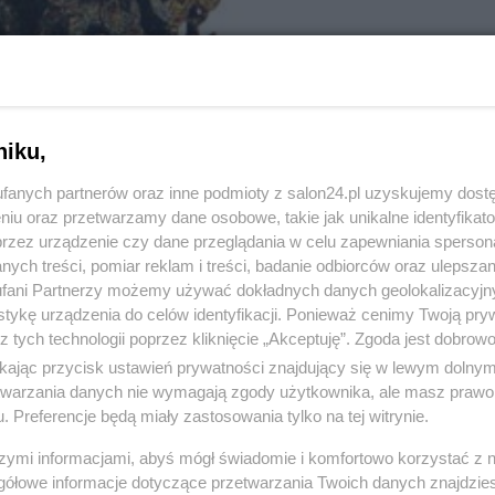
niku,
fanych partnerów oraz inne podmioty z salon24.pl uzyskujemy dost
niu oraz przetwarzamy dane osobowe, takie jak unikalne identyfikat
przez urządzenie czy dane przeglądania w celu zapewniania sperson
ych treści, pomiar reklam i treści, badanie odbiorców oraz ulepszan
fani Partnerzy możemy używać dokładnych danych geolokalizacyjn
tykę urządzenia do celów identyfikacji. Ponieważ cenimy Twoją pry
z tych technologii poprzez kliknięcie „Akceptuję”. Zgoda jest dobro
2 z 11
ikając przycisk ustawień prywatności znajdujący się w lewym dolny
POPRZEDNIE
NASTĘPN
etwarzania danych nie wymagają zgody użytkownika, ale masz prawo 
. Preferencje będą miały zastosowania tylko na tej witrynie.
szymi informacjami, abyś mógł świadomie i komfortowo korzystać z
gółowe informacje dotyczące przetwarzania Twoich danych znajdzi