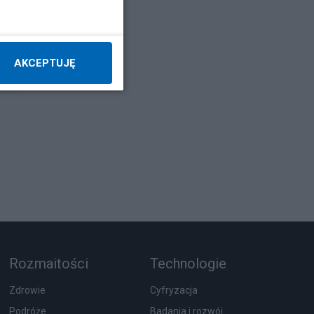
AKCEPTUJĘ
Rozmaitości
Technologie
Zdrowie
Cyfryzacja
Podróże
Badania i rozwój