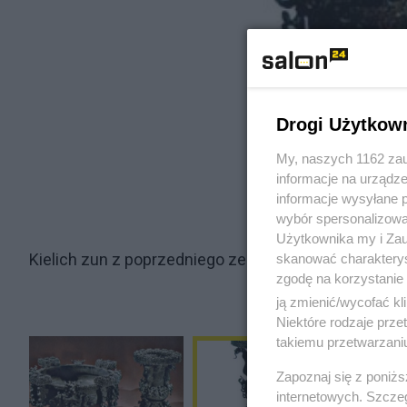
Drogi Użytkow
My, naszych 1162 zau
informacje na urządze
informacje wysyłane 
wybór spersonalizowan
Użytkownika my i Zau
Kielich zun z poprzedniego zestawu
skanować charakterys
zgodę na korzystanie 
ją zmienić/wycofać kl
Niektóre rodzaje prz
takiemu przetwarzaniu
Zapoznaj się z poniż
internetowych. Szcze