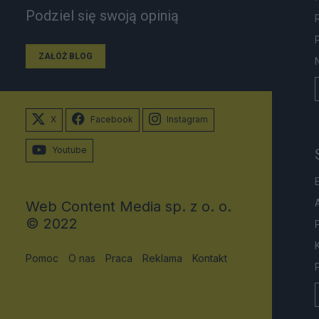
Podziel się swoją opinią
ZAŁÓŻ BLOG
X
Facebook
Instagram
Youtube
Web Content Media sp. z o. o.
© 2022
Pomoc
O nas
Praca
Reklama
Kontakt