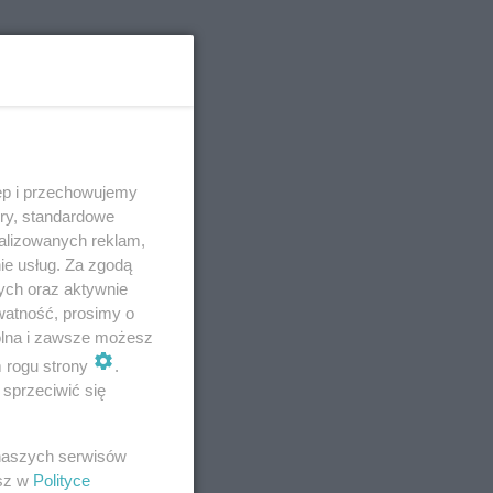
ęp i przechowujemy
ory, standardowe
alizowanych reklam,
ie usług. Za zgodą
ych oraz aktywnie
watność, prosimy o
wolna i zawsze możesz
m rogu strony
.
E
sprzeciwić się
 naszych serwisów
esz w
Polityce