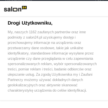
Rozmaitości
Technologie
Drogi Użytkowniku,
Sport
My, naszych 1162 zaufanych partnerów oraz inne
podmioty z salon24.pl uzyskujemy dostęp i
Społeczeństwo
przechowujemy informacje na urządzeniu oraz
przetwarzamy dane osobowe, takie jak unikalne
Kultura
identyfikatory, standardowe informacje wysyłane przez
urządzenie czy dane przeglądania w celu zapewniania
spersonalizowanych reklam, wybór spersonalizowanych
treści, pomiar reklam i treści, badanie odbiorców oraz
ulepszanie usług. Za zgodą Użytkownika my i Zaufani
X
Facebook
Instagram
Youtube
Partnerzy możemy używać dokładnych danych
geolokalizacyjnych oraz aktywnie skanować
charakterystykę urządzenia do celów identyfikacji.
Web Content Media sp. z o. o. © 2022
Ponieważ cenimy Twoją prywatność, prosimy o zgodę na
korzystanie z tych technologii poprzez kliknięcie
„Akceptuję”. Zgoda jest dobrowolna i zawsze możesz ją
Pomoc
O nas
Praca
Reklama
Kontakt