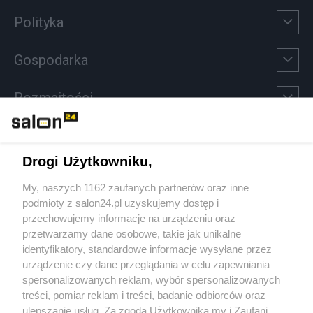
Polityka
Gospodarka
Rozmaitości
Technologie
Drogi Użytkowniku,
Sport
My, naszych 1162 zaufanych partnerów oraz inne
podmioty z salon24.pl uzyskujemy dostęp i
Społeczeństwo
przechowujemy informacje na urządzeniu oraz
przetwarzamy dane osobowe, takie jak unikalne
Kultura
identyfikatory, standardowe informacje wysyłane przez
urządzenie czy dane przeglądania w celu zapewniania
spersonalizowanych reklam, wybór spersonalizowanych
treści, pomiar reklam i treści, badanie odbiorców oraz
ulepszanie usług. Za zgodą Użytkownika my i Zaufani