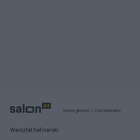
Strona główna
Czar jedwabiu
Warsztat hafciarski