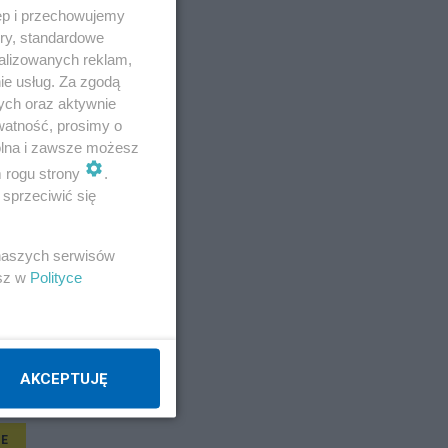
ęp i przechowujemy
ory, standardowe
alizowanych reklam,
ie usług. Za zgodą
ych oraz aktywnie
watność, prosimy o
wolna i zawsze możesz
m rogu strony
.
sprzeciwić się
 naszych serwisów
esz w
Polityce
AKCEPTUJĘ
E