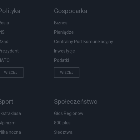
Polityka
Gospodarka
Rosja
Biznes
PiS
Pieniądze
Rząd
Centralny Port Komunikacyjny
Prezydent
Inwestycje
NATO
Podatki
WIĘCEJ
WIĘCEJ
Sport
Społeczeństwo
Ekstraklasa
Głos Regionów
Alpinizm
800 plus
Piłka nożna
Śledztwa