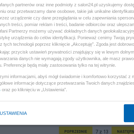
fanych partnerów oraz inne podmioty z salon24.pl uzyskujemy dost
niu oraz przetwarzamy dane osobowe, takie jak unikalne identyfikat
przez urządzenie czy dane przeglądania w celu zapewniania sperson
ych treści, pomiar reklam i treści, badanie odbiorców oraz ulepszan
fani Partnerzy możemy używać dokładnych danych geolokalizacyjn
tykę urządzenia do celów identyfikacji. Ponieważ cenimy Twoją pry
z tych technologii poprzez kliknięcie „Akceptuję”. Zgoda jest dobro
ikając przycisk ustawień prywatności znajdujący się w lewym dolny
etwarzania danych nie wymagają zgody użytkownika, ale masz prawo 
. Preferencje będą miały zastosowania tylko na tej witrynie.
szymi informacjami, abyś mógł świadomie i komfortowo korzystać z
gółowe informacje dotyczące przetwarzania Twoich danych znajdzi
s
oraz po kliknięciu w „Ustawienia”.
USTAWIENIA
7 z 13
POPRZEDNIE
NASTĘPN