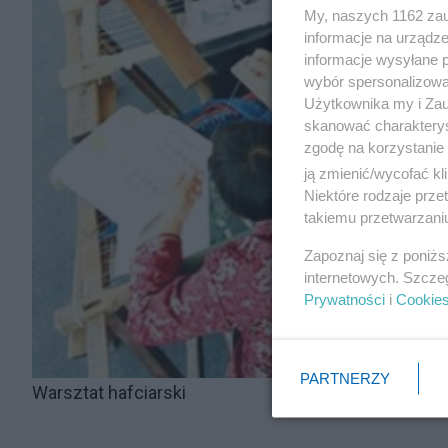
My, naszych 1162 zau
informacje na urządze
informacje wysyłane 
wybór spersonalizowan
Użytkownika my i Zau
skanować charakterys
zgodę na korzystanie 
ją zmienić/wycofać kl
Niektóre rodzaje prz
takiemu przetwarzaniu
Zapoznaj się z poniż
internetowych. Szcze
Prywatności
i
Cookie
PARTNERZY
Warsztat hafciarski