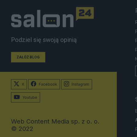
Podziel się swoją opinią
ZAŁÓŻ BLOG
X
Facebook
Instagram
Youtube
Web Content Media sp. z o. o.
© 2022