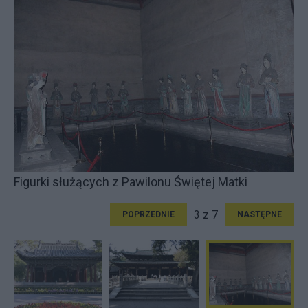
Figurki służących z Pawilonu Świętej Matki
3 z 7
POPRZEDNIE
NASTĘPNE