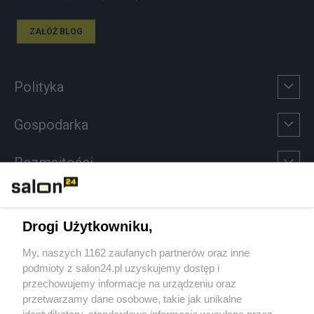
ZAŁÓŻ BLOG
Polityka
Gospodarka
Rozmaitości
Technologie
Drogi Użytkowniku,
Sport
My, naszych 1162 zaufanych partnerów oraz inne
podmioty z salon24.pl uzyskujemy dostęp i
Społeczeństwo
przechowujemy informacje na urządzeniu oraz
przetwarzamy dane osobowe, takie jak unikalne
identyfikatory, standardowe informacje wysyłane przez