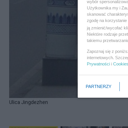
wybór spersonalizowan
Użytkownika my i Zau
skanować charakterys
zgodę na korzystanie 
ją zmienić/wycofać kl
Niektóre rodzaje prz
takiemu przetwarzaniu
Zapoznaj się z poniż
internetowych. Szcze
Prywatności
i
Cookie
PARTNERZY
Ulica Jingdezhen