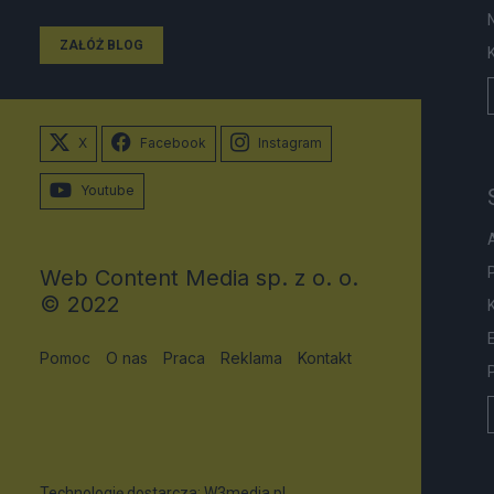
ZAŁÓŻ BLOG
X
Facebook
Instagram
Youtube
Web Content Media sp. z o. o.
© 2022
Pomoc
O nas
Praca
Reklama
Kontakt
Technologię dostarcza:
W3media.pl