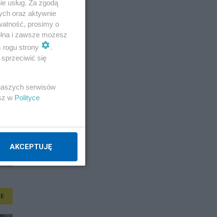
ie usług. Za zgodą
ych oraz aktywnie
watność, prosimy o
wolna i zawsze możesz
m rogu strony
.
sprzeciwić się
 naszych serwisów
esz w
Polityce
AKCEPTUJĘ
E