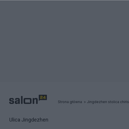
Strona główna
Jingdezhen stolica chińs
Ulica Jingdezhen