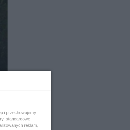
ęp i przechowujemy
ory, standardowe
alizowanych reklam,