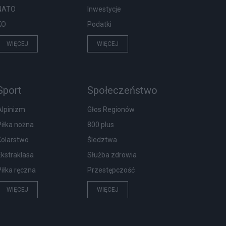
NATO
Inwestycje
KO
Podatki
WIĘCEJ
WIĘCEJ
Sport
Społeczeństwo
Alpinizm
Głos Regionów
Piłka nożna
800 plus
Kolarstwo
Śledztwa
Ekstraklasa
Służba zdrowia
Piłka ręczna
Przestępczość
WIĘCEJ
WIĘCEJ