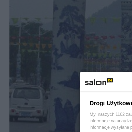
Drogi Użytkow
My, naszych 1162 zau
informacje na urządze
informacje wysyłane 