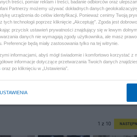
ych treści, pomiar reklam i treści, badanie odbiorców oraz ulepszan
fani Partnerzy możemy używać dokładnych danych geolokalizacyjn
tykę urządzenia do celów identyfikacji. Ponieważ cenimy Twoją pry
z tych technologii poprzez kliknięcie „Akceptuję”. Zgoda jest dobro
ikając przycisk ustawień prywatności znajdujący się w lewym dolny
etwarzania danych nie wymagają zgody użytkownika, ale masz prawo 
. Preferencje będą miały zastosowania tylko na tej witrynie.
szymi informacjami, abyś mógł świadomie i komfortowo korzystać z
gółowe informacje dotyczące przetwarzania Twoich danych znajdzi
s
oraz po kliknięciu w „Ustawienia”.
USTAWIENIA
1 z 10
NASTĘPN