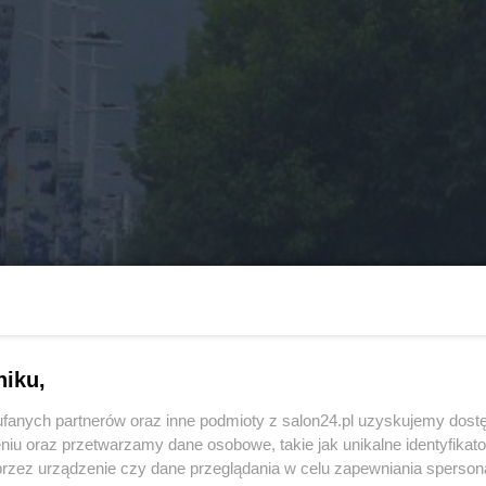
niku,
fanych partnerów oraz inne podmioty z salon24.pl uzyskujemy dost
niu oraz przetwarzamy dane osobowe, takie jak unikalne identyfikat
przez urządzenie czy dane przeglądania w celu zapewniania sperson