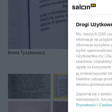
Drogi Użytkow
My, naszych 1162 zau
informacje na urządze
informacje wysyłane 
wybór spersonalizowan
Beata Tyszkiewicz
Użytkownika my i Zau
skanować charakterys
zgodę na korzystanie 
ją zmienić/wycofać kl
Niektóre rodzaje prz
takiemu przetwarzaniu
Zapoznaj się z poniż
internetowych. Szcze
Prywatności
i
Cookie