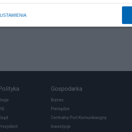
USTAWIENIA
Polityka
Gospodarka
Rosja
Biznes
PiS
Pieniądze
Rząd
Centralny Port Komunikacyjny
Prezydent
Inwestycje