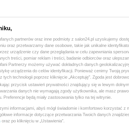
niku,
fanych partnerów oraz inne podmioty z salon24.pl uzyskujemy dost
niu oraz przetwarzamy dane osobowe, takie jak unikalne identyfikat
przez urządzenie czy dane przeglądania w celu zapewniania sperson
ych treści, pomiar reklam i treści, badanie odbiorców oraz ulepszan
fani Partnerzy możemy używać dokładnych danych geolokalizacyjn
tykę urządzenia do celów identyfikacji. Ponieważ cenimy Twoją pry
2 z 11
POPRZEDNIE
NASTĘPN
z tych technologii poprzez kliknięcie „Akceptuję”. Zgoda jest dobro
ikając przycisk ustawień prywatności znajdujący się w lewym dolny
etwarzania danych nie wymagają zgody użytkownika, ale masz prawo 
. Preferencje będą miały zastosowania tylko na tej witrynie.
szymi informacjami, abyś mógł świadomie i komfortowo korzystać z
gółowe informacje dotyczące przetwarzania Twoich danych znajdzi
s
oraz po kliknięciu w „Ustawienia”.