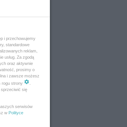
ęp i przechowujemy
ory, standardowe
alizowanych reklam,
ie usług. Za zgodą
ych oraz aktywnie
watność, prosimy o
E
wolna i zawsze możesz
m rogu strony
.
sprzeciwić się
 naszych serwisów
esz w
Polityce