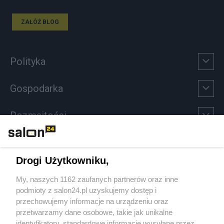
ZAŁÓŻ BLOG
Polityka
Gospodarka
Rozmaitości
Technologie
Drogi Użytkowniku,
Sport
My, naszych 1162 zaufanych partnerów oraz inne
podmioty z salon24.pl uzyskujemy dostęp i
Społeczeństwo
przechowujemy informacje na urządzeniu oraz
przetwarzamy dane osobowe, takie jak unikalne
Kultura
identyfikatory, standardowe informacje wysyłane przez