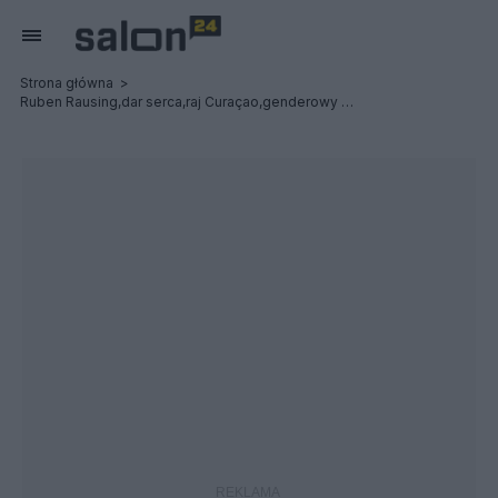
Strona główna
Ruben Rausing,dar serca,raj Curaçao,genderowy Islam i nieśmiertelny Soros