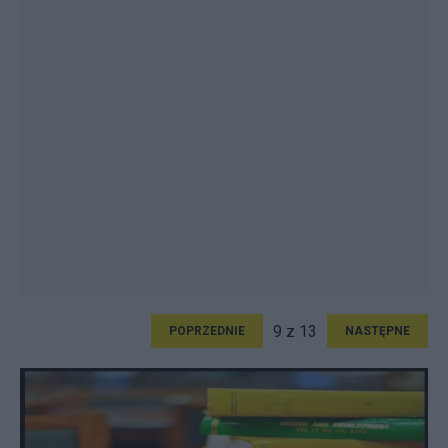
9 z 13
POPRZEDNIE
NASTĘPNE