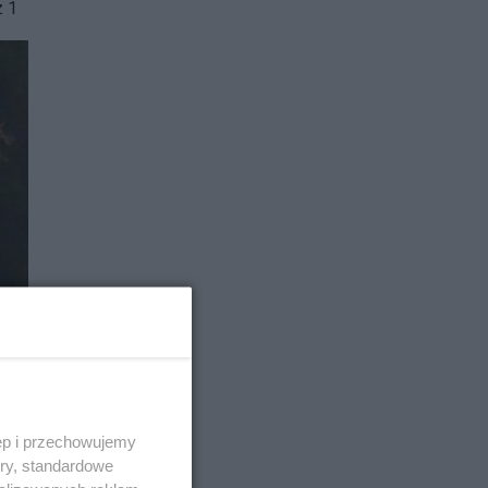
z 1
ęp i przechowujemy
ory, standardowe