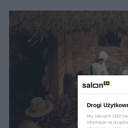
Drogi Użytkow
My, naszych 1162 zau
informacje na urządze