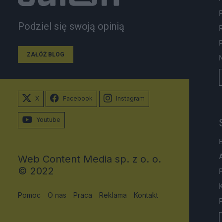
Podziel się swoją opinią
ZAŁÓŻ BLOG
X
Facebook
Instagram
Youtube
Web Content Media sp. z o. o.
© 2022
Pomoc
O nas
Praca
Reklama
Kontakt