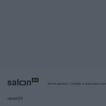
Strona główna
Kolędy w wykonaniu scho
raven59