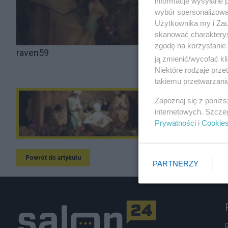
informacje wysyłane 
wybór spersonalizowan
Użytkownika my i Zau
skanować charakterys
zgodę na korzystanie 
raven59
ją zmienić/wycofać kl
Niektóre rodzaje prz
takiemu przetwarzaniu
Zapoznaj się z poniż
internetowych. Szcze
Prywatności
i
Cookie
Powrót do artykułu
PARTNERZY