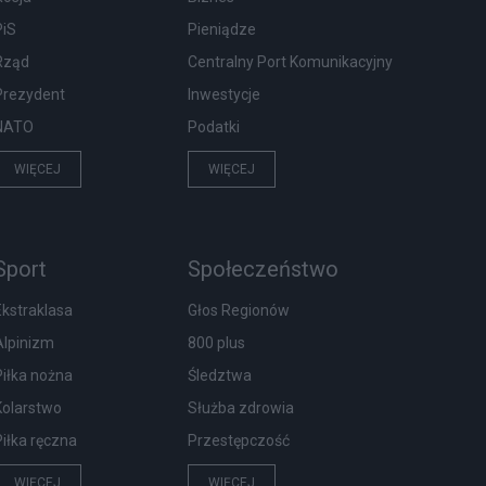
PiS
Pieniądze
Rząd
Centralny Port Komunikacyjny
Prezydent
Inwestycje
NATO
Podatki
WIĘCEJ
WIĘCEJ
Sport
Społeczeństwo
Ekstraklasa
Głos Regionów
Alpinizm
800 plus
Piłka nożna
Śledztwa
Kolarstwo
Służba zdrowia
Piłka ręczna
Przestępczość
WIĘCEJ
WIĘCEJ