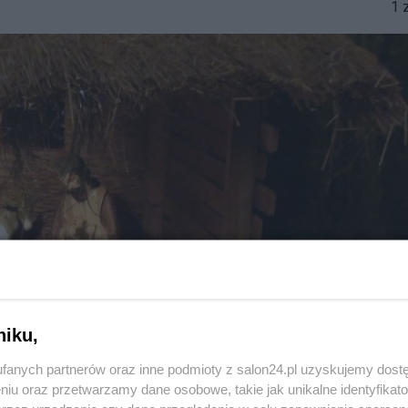
1 
niku,
fanych partnerów oraz inne podmioty z salon24.pl uzyskujemy dost
niu oraz przetwarzamy dane osobowe, takie jak unikalne identyfikat