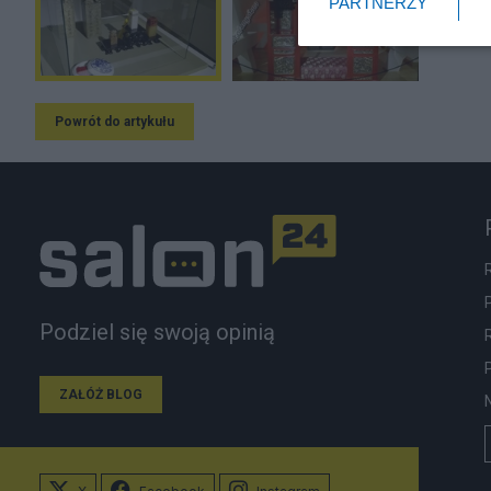
PARTNERZY
Powrót do artykułu
Podziel się swoją opinią
ZAŁÓŻ BLOG