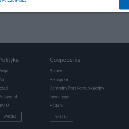
USTAWIENIA
Polityka
Gospodarka
Rosja
Biznes
PiS
Pieniądze
Rząd
Centralny Port Komunikacyjny
Prezydent
Inwestycje
NATO
Podatki
WIĘCEJ
WIĘCEJ