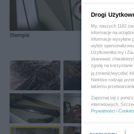
Drogi Użytkow
My, naszych 1162 zau
informacje na urządze
Stemple
informacje wysyłane 
wybór spersonalizowan
Użytkownika my i Zau
skanować charakterys
zgodę na korzystanie 
ją zmienić/wycofać kl
Niektóre rodzaje prz
takiemu przetwarzaniu
Zapoznaj się z poniż
internetowych. Szcze
Prywatności
i
Cookie