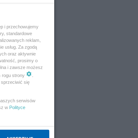
ęp i przechowujemy
ory, standardowe
alizowanych reklam,
ie usług. Za zgodą
E
ych oraz aktywnie
watność, prosimy o
wolna i zawsze możesz
m rogu strony
.
sprzeciwić się
 naszych serwisów
esz w
Polityce