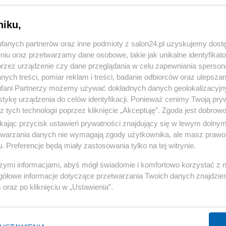
niku,
fanych partnerów oraz inne podmioty z salon24.pl uzyskujemy dost
niu oraz przetwarzamy dane osobowe, takie jak unikalne identyfikat
przez urządzenie czy dane przeglądania w celu zapewniania sperson
ych treści, pomiar reklam i treści, badanie odbiorców oraz ulepszan
11 z 12
POPRZEDNIE
NASTĘPN
fani Partnerzy możemy używać dokładnych danych geolokalizacyjn
tykę urządzenia do celów identyfikacji. Ponieważ cenimy Twoją pry
z tych technologii poprzez kliknięcie „Akceptuję”. Zgoda jest dobro
ikając przycisk ustawień prywatności znajdujący się w lewym dolny
etwarzania danych nie wymagają zgody użytkownika, ale masz prawo 
. Preferencje będą miały zastosowania tylko na tej witrynie.
szymi informacjami, abyś mógł świadomie i komfortowo korzystać z
gółowe informacje dotyczące przetwarzania Twoich danych znajdzi
s
oraz po kliknięciu w „Ustawienia”.