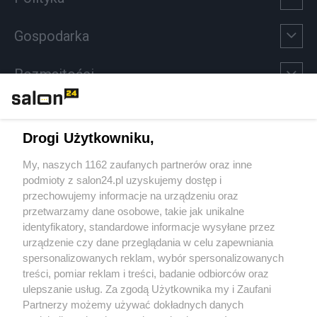
Gospodarka
Rozmaitości
Technologie
Drogi Użytkowniku,
Sport
My, naszych 1162 zaufanych partnerów oraz inne
podmioty z salon24.pl uzyskujemy dostęp i
Społeczeństwo
przechowujemy informacje na urządzeniu oraz
przetwarzamy dane osobowe, takie jak unikalne
Kultura
identyfikatory, standardowe informacje wysyłane przez
urządzenie czy dane przeglądania w celu zapewniania
spersonalizowanych reklam, wybór spersonalizowanych
treści, pomiar reklam i treści, badanie odbiorców oraz
ulepszanie usług. Za zgodą Użytkownika my i Zaufani
X
Facebook
Instagram
Youtube
Partnerzy możemy używać dokładnych danych