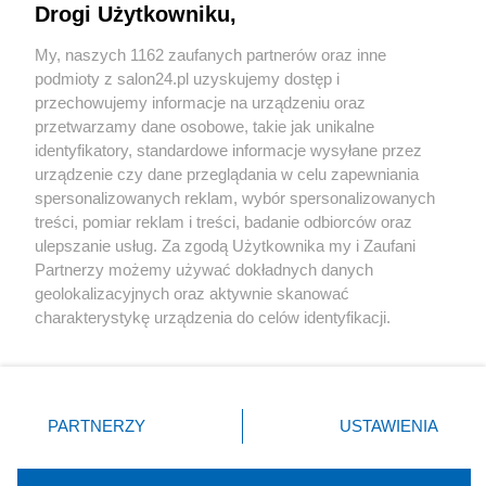
Drogi Użytkowniku,
Sport
My, naszych 1162 zaufanych partnerów oraz inne
podmioty z salon24.pl uzyskujemy dostęp i
Społeczeństwo
przechowujemy informacje na urządzeniu oraz
przetwarzamy dane osobowe, takie jak unikalne
Kultura
identyfikatory, standardowe informacje wysyłane przez
urządzenie czy dane przeglądania w celu zapewniania
spersonalizowanych reklam, wybór spersonalizowanych
treści, pomiar reklam i treści, badanie odbiorców oraz
ulepszanie usług. Za zgodą Użytkownika my i Zaufani
X
Facebook
Instagram
Youtube
Partnerzy możemy używać dokładnych danych
geolokalizacyjnych oraz aktywnie skanować
charakterystykę urządzenia do celów identyfikacji.
Web Content Media sp. z o. o. © 2022
Ponieważ cenimy Twoją prywatność, prosimy o zgodę na
korzystanie z tych technologii poprzez kliknięcie
„Akceptuję”. Zgoda jest dobrowolna i zawsze możesz ją
Pomoc
O nas
Praca
Reklama
Kontakt
zmienić/wycofać klikając przycisk ustawień prywatności
PARTNERZY
USTAWIENIA
znajdujący się w lewym dolnym rogu strony
. Niektóre
rodzaje przetwarzania danych nie wymagają zgody