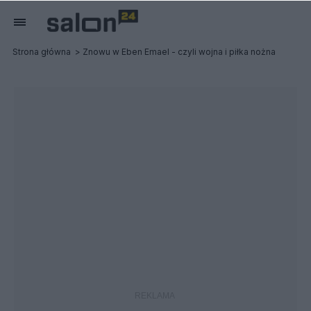
Strona główna
Znowu w Eben Emael - czyli wojna i piłka nożna