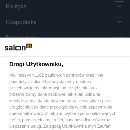
Polityka
Gospodarka
Rozmaitości
Technologie
Drogi Użytkowniku,
Sport
My, naszych 1162 zaufanych partnerów oraz inne
podmioty z salon24.pl uzyskujemy dostęp i
Społeczeństwo
przechowujemy informacje na urządzeniu oraz
przetwarzamy dane osobowe, takie jak unikalne
Kultura
identyfikatory, standardowe informacje wysyłane przez
urządzenie czy dane przeglądania w celu zapewniania
spersonalizowanych reklam, wybór spersonalizowanych
treści, pomiar reklam i treści, badanie odbiorców oraz
ulepszanie usług. Za zgodą Użytkownika my i Zaufani
X
Facebook
Instagram
Youtube