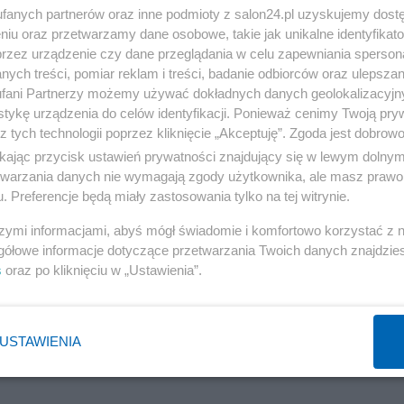
fanych partnerów oraz inne podmioty z salon24.pl uzyskujemy dost
niu oraz przetwarzamy dane osobowe, takie jak unikalne identyfikat
przez urządzenie czy dane przeglądania w celu zapewniania sperson
ych treści, pomiar reklam i treści, badanie odbiorców oraz ulepszan
fani Partnerzy możemy używać dokładnych danych geolokalizacyjn
tykę urządzenia do celów identyfikacji. Ponieważ cenimy Twoją pry
z tych technologii poprzez kliknięcie „Akceptuję”. Zgoda jest dobro
ikając przycisk ustawień prywatności znajdujący się w lewym dolny
etwarzania danych nie wymagają zgody użytkownika, ale masz prawo 
. Preferencje będą miały zastosowania tylko na tej witrynie.
3 
POPRZEDNIE
szymi informacjami, abyś mógł świadomie i komfortowo korzystać z
gółowe informacje dotyczące przetwarzania Twoich danych znajdzi
s
oraz po kliknięciu w „Ustawienia”.
USTAWIENIA