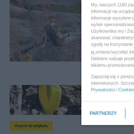
My, naszych 1160 zau
informacje na urządze
informacje wysyłane 
wybór spersonalizowan
Użytkownika my i Zau
skanować charakterys
zgodę na korzystanie 
ją zmienić/wycofać kl
Niektóre rodzaje prz
takiemu przetwarzaniu
Zapoznaj się z poniż
internetowych. Szcze
Prywatności
i
Cookie
PARTNERZY
Powrót do artykułu