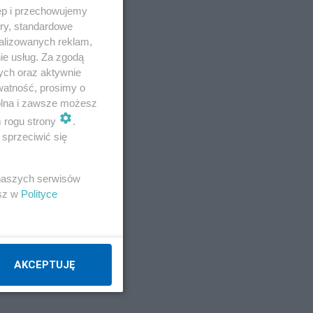
ęp i przechowujemy
ory, standardowe
alizowanych reklam,
ie usług. Za zgodą
ych oraz aktywnie
watność, prosimy o
wolna i zawsze możesz
m rogu strony
.
sprzeciwić się
z 3
 naszych serwisów
esz w
Polityce
AKCEPTUJĘ