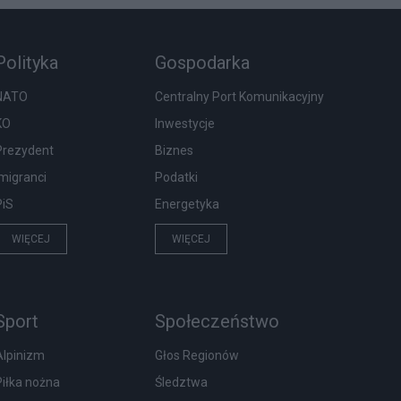
Polityka
Gospodarka
NATO
Centralny Port Komunikacyjny
KO
Inwestycje
Prezydent
Biznes
Imigranci
Podatki
PiS
Energetyka
WIĘCEJ
WIĘCEJ
Sport
Społeczeństwo
Alpinizm
Głos Regionów
Piłka nożna
Śledztwa