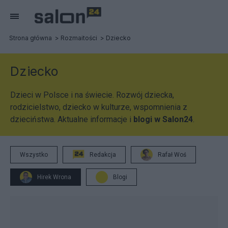
Strona główna
Rozmaitości
Dziecko
Dziecko
Dzieci w Polsce i na świecie. Rozwój dziecka,
rodzicielstwo, dziecko w kulturze, wspomnienia z
dzieciństwa. Aktualne informacje i
blogi w Salon24
.
Wszystko
Redakcja
Rafał Woś
Hirek Wrona
Blogi