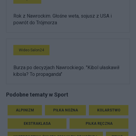
Rok z Nawrockim. Głośne weta, sojusz z USA i
powrót do Trójmorza
Wideo Salon24
Burza po decyzjach Nawrockiego. "Kibol ułaskawił
kibola? To propaganda"
Podobne tematy w Sport
ALPINIZM
PIŁKA NOŻNA
KOLARSTWO
EKSTRAKLASA
PIŁKA RĘCZNA