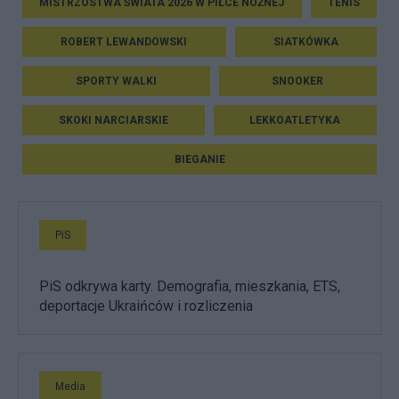
MISTRZOSTWA ŚWIATA 2026 W PIŁCE NOŻNEJ
TENIS
ROBERT LEWANDOWSKI
SIATKÓWKA
SPORTY WALKI
SNOOKER
SKOKI NARCIARSKIE
LEKKOATLETYKA
BIEGANIE
PiS
PiS odkrywa karty. Demografia, mieszkania, ETS,
deportacje Ukraińców i rozliczenia
Media