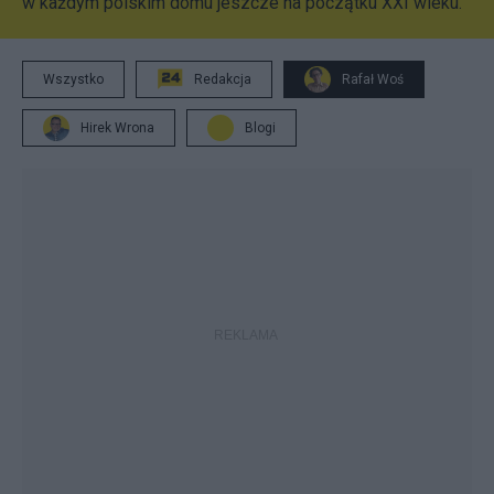
w każdym polskim domu jeszcze na początku XXI wieku.
Wszystko
Redakcja
Rafał Woś
Hirek Wrona
Blogi