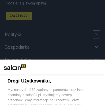
Podziel się swoją opinią
ZAŁÓŻ BLOG
Polityka
Gospodarka
Rozmaitości
Technologie
Drogi Użytkowniku,
Sport
My, naszych 1162 zaufanych partnerów oraz inne
podmioty z salon24.pl uzyskujemy dostęp i
Społeczeństwo
przechowujemy informacje na urządzeniu oraz