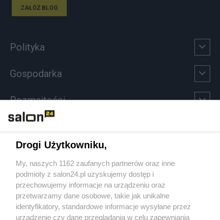
ZAŁÓŻ BLOG
Polityka
Gospodarka
Rozmaitości
Technologie
Drogi Użytkowniku,
Sport
My, naszych 1162 zaufanych partnerów oraz inne
podmioty z salon24.pl uzyskujemy dostęp i
Społeczeństwo
przechowujemy informacje na urządzeniu oraz
przetwarzamy dane osobowe, takie jak unikalne
Kultura
identyfikatory, standardowe informacje wysyłane przez
urządzenie czy dane przeglądania w celu zapewniania