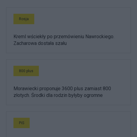
Rosja
Kreml wściekły po przemówieniu Nawrockiego.
Zacharowa dostała szału
800 plus
Morawiecki proponuje 3600 plus zamiast 800
złotych. Środki dla rodzin byłyby ogromne
PiS