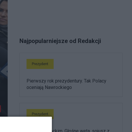
Najpopularniejsze od Redakcji
Prezydent
Pierwszy rok prezydentury. Tak Polacy
oceniają Nawrockiego
Prezydent
Rok z Nawrockim. Głośne weta, sojusz z