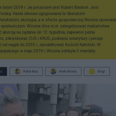
w lutym 2019 r. Jej prezesem jest Robert Biedroń. Jest
Polskę. Hasła ideowe ugrupowania to liberalizm
klerykalizm, ekologia, a w sferze gospodarczej Wiosna opowiad
i opiekuńczym. Wiosna chce m.in. zalegalizować małżeństwa
ić aborcję na żądanie do 12. tygodnia, zapewnić pelne
ro, zlikwidować ZUS i KRUS, podnieść emerytury i pensje
ść od węgla do 2035 r., opodatkować Kościół Katolicki. W
pejskiego w maju 2019 r. Wiosna zdobyła 3 mandaty.
ja
Rafał Woś
Hirek Wrona
Blogi