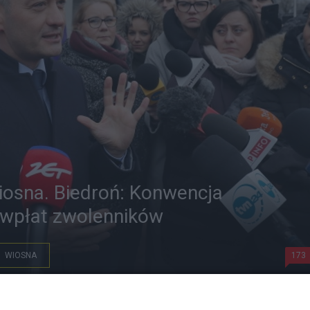
Wiosna. Biedroń: Konwencja
 wpłat zwolenników
WIOSNA
173