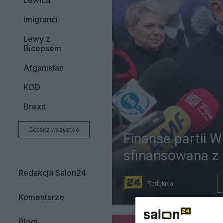
Lewica
Imigranci
Lewy z
Bicepsem
Afganistan
KOD
Brexit
Zobacz wszystkie
Finanse partii 
sfinansowana z
Redakcja Salon24
Redakcja
Komentarze
Blogi