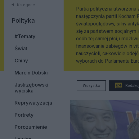
Kategorie
Partia polityczna utworzona 
następczynią partii Kocham 
Polityka
światopoglądowy, silny anty
się za państwem socjalnym 
#Tematy
osób tej samej płci, umożliw
finansowanie zabiegów in vit
Świat
nauczycieli, całkowicie odej
Chiny
wyborach do Parlamentu Euro
Marcin Dobski
Jastrzębowski
Wszystko
Redakc
wyciska
Reprywatyzacja
Portrety
Porozumienie