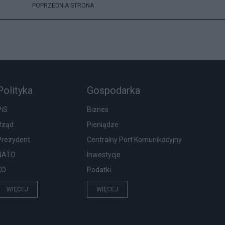
POPRZEDNIA STRONA
Polityka
Gospodarka
PiS
Biznes
Rząd
Pieniądze
Prezydent
Centralny Port Komunikacyjny
NATO
Inwestycje
KO
Podatki
WIĘCEJ
WIĘCEJ