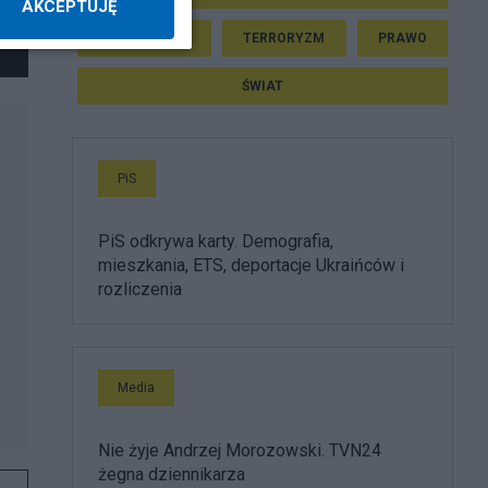
AKCEPTUJĘ
DONALD TUSK
TERRORYZM
PRAWO
ŚWIAT
PiS
PiS odkrywa karty. Demografia,
mieszkania, ETS, deportacje Ukraińców i
rozliczenia
Media
Nie żyje Andrzej Morozowski. TVN24
żegna dziennikarza