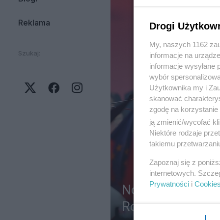
Reklama
Drogi Użytkow
My, naszych 1162 zau
Szukaj:
informacje na urządze
informacje wysyłane 
wybór spersonalizowan
Użytkownika my i Zau
skanować charakterys
zgodę na korzystanie 
ją zmienić/wycofać kl
Niektóre rodzaje prz
takiemu przetwarzaniu
Zapoznaj się z poniż
internetowych. Szcze
Prywatności
i
Cookie
Nowy Rozdział. 
Roberta Biedron