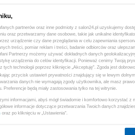
niku,
fanych partnerów oraz inne podmioty z salon24.pl uzyskujemy dost
niu oraz przetwarzamy dane osobowe, takie jak unikalne identyfikat
przez urządzenie czy dane przeglądania w celu zapewniania sperson
ych treści, pomiar reklam i treści, badanie odbiorców oraz ulepszan
fani Partnerzy możemy używać dokładnych danych geolokalizacyjn
tykę urządzenia do celów identyfikacji. Ponieważ cenimy Twoją pry
z tych technologii poprzez kliknięcie „Akceptuję”. Zgoda jest dobro
ikając przycisk ustawień prywatności znajdujący się w lewym dolny
etwarzania danych nie wymagają zgody użytkownika, ale masz prawo 
. Preferencje będą miały zastosowania tylko na tej witrynie.
szymi informacjami, abyś mógł świadomie i komfortowo korzystać z
gółowe informacje dotyczące przetwarzania Twoich danych znajdzi
s
oraz po kliknięciu w „Ustawienia”.
Konwencja założycielska partii
ia