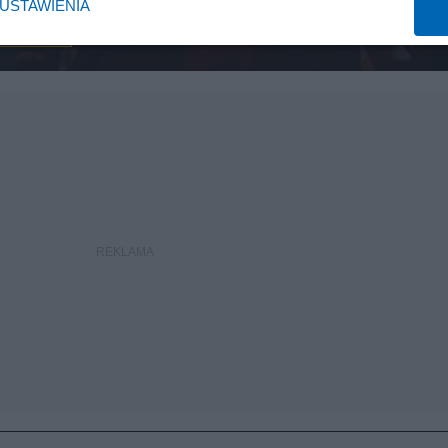
USTAWIENIA
WIOSNA
415