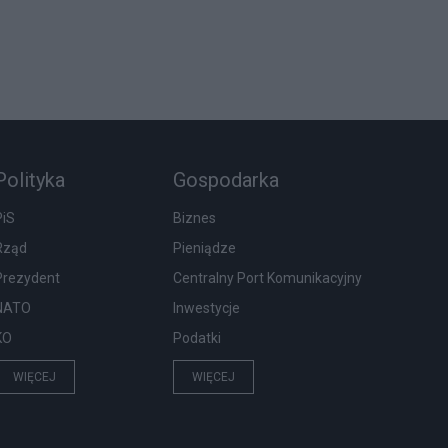
Polityka
Gospodarka
PiS
Biznes
Rząd
Pieniądze
Prezydent
Centralny Port Komunikacyjny
NATO
Inwestycje
KO
Podatki
WIĘCEJ
WIĘCEJ