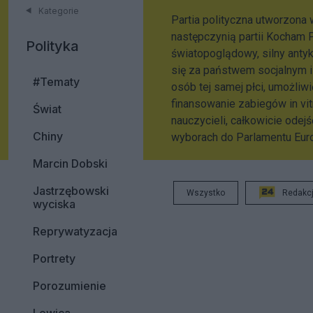
Kategorie
Partia polityczna utworzona 
następczynią partii Kocham 
Polityka
światopoglądowy, silny anty
się za państwem socjalnym 
#Tematy
osób tej samej płci, umożliw
finansowanie zabiegów in vit
Świat
nauczycieli, całkowicie odej
Chiny
wyborach do Parlamentu Euro
Marcin Dobski
Jastrzębowski
Wszystko
Redakc
wyciska
Reprywatyzacja
Portrety
Porozumienie