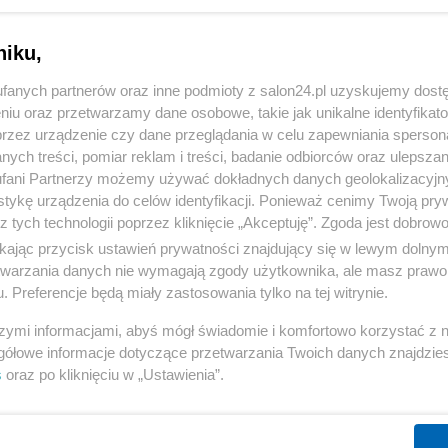
niku,
fanych partnerów oraz inne podmioty z salon24.pl uzyskujemy dost
niu oraz przetwarzamy dane osobowe, takie jak unikalne identyfikat
przez urządzenie czy dane przeglądania w celu zapewniania sperson
ych treści, pomiar reklam i treści, badanie odbiorców oraz ulepszan
fani Partnerzy możemy używać dokładnych danych geolokalizacyjn
tykę urządzenia do celów identyfikacji. Ponieważ cenimy Twoją pry
z tych technologii poprzez kliknięcie „Akceptuję”. Zgoda jest dobro
ikając przycisk ustawień prywatności znajdujący się w lewym dolny
etwarzania danych nie wymagają zgody użytkownika, ale masz prawo 
. Preferencje będą miały zastosowania tylko na tej witrynie.
szymi informacjami, abyś mógł świadomie i komfortowo korzystać z
gółowe informacje dotyczące przetwarzania Twoich danych znajdzi
s
oraz po kliknięciu w „Ustawienia”.