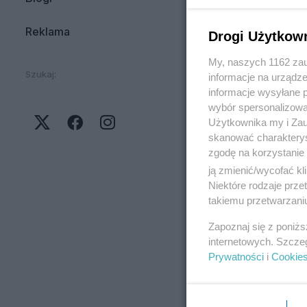
Reklama
Drogi Użytkow
My, naszych 1162 zau
Szukaj:
informacje na urządze
informacje wysyłane 
wybór spersonalizowan
Użytkownika my i Zau
skanować charakterys
zgodę na korzystanie 
ją zmienić/wycofać kl
Niektóre rodzaje prz
takiemu przetwarzaniu
Zapoznaj się z poniż
internetowych. Szcze
Prywatności
i
Cookie