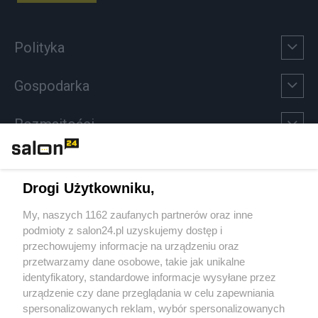
Polityka
Gospodarka
Rozmaitości
Technologie
Drogi Użytkowniku,
Sport
My, naszych 1162 zaufanych partnerów oraz inne
podmioty z salon24.pl uzyskujemy dostęp i
Społeczeństwo
przechowujemy informacje na urządzeniu oraz
przetwarzamy dane osobowe, takie jak unikalne
Kultura
identyfikatory, standardowe informacje wysyłane przez
urządzenie czy dane przeglądania w celu zapewniania
spersonalizowanych reklam, wybór spersonalizowanych