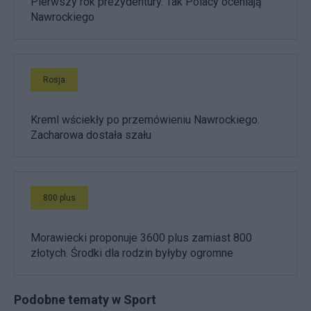
Pierwszy rok prezydentury. Tak Polacy oceniają
Nawrockiego
Rosja
Kreml wściekły po przemówieniu Nawrockiego.
Zacharowa dostała szału
800 plus
Morawiecki proponuje 3600 plus zamiast 800
złotych. Środki dla rodzin byłyby ogromne
Podobne tematy w Sport