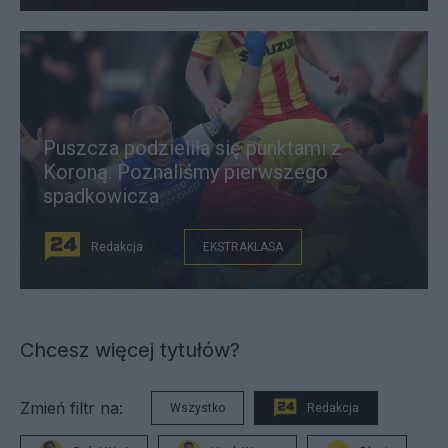
Puszcza podzieliła się punktami z
Koroną. Poznaliśmy pierwszego
spadkowicza
Redakcja
EKSTRAKLASA
Chcesz więcej tytułów?
Zmień filtr na:
Wszystko
Redakcja