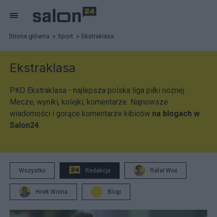
Strona główna
Sport
Ekstraklasa
Ekstraklasa
PKO Ekstraklasa - najlepsza polska liga piłki nożnej.
Mecze, wyniki, kolejki, komentarze. Najnowsze
wiadomości i gorące komentarze kibiców
na blogach w
Salon24
.
Wszystko
Redakcja
Rafał Woś
Hirek Wrona
Blogi