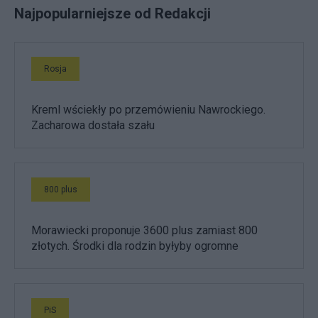
Najpopularniejsze od Redakcji
Rosja
Kreml wściekły po przemówieniu Nawrockiego.
Zacharowa dostała szału
800 plus
Morawiecki proponuje 3600 plus zamiast 800
złotych. Środki dla rodzin byłyby ogromne
PiS