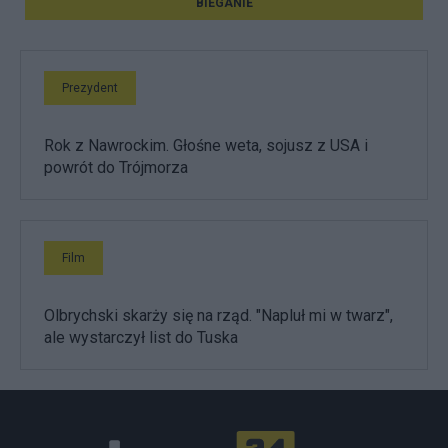
BIEGANIE
Prezydent
Rok z Nawrockim. Głośne weta, sojusz z USA i
powrót do Trójmorza
Film
Olbrychski skarży się na rząd. "Napluł mi w twarz",
ale wystarczył list do Tuska