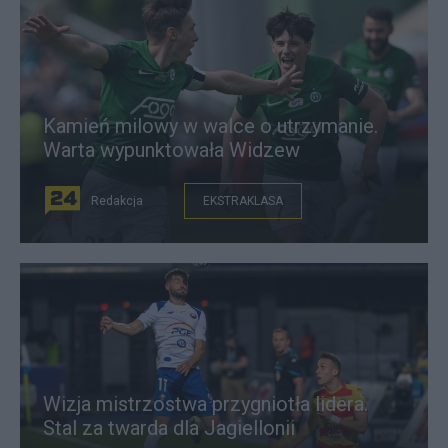
Kamień milowy w walce o utrzymanie.
Warta wypunktowała Widzew
Redakcja
EKSTRAKLASA
Wizja mistrzostwa przygniotła lidera.
Stal za twarda dla Jagiellonii